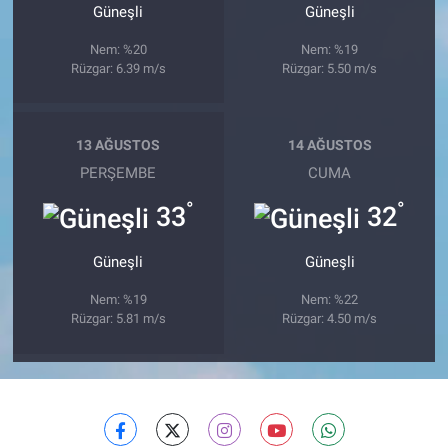
Güneşli
Güneşli
Nem: %20
Nem: %19
Rüzgar: 6.39 m/s
Rüzgar: 5.50 m/s
13 AĞUSTOS
14 AĞUSTOS
PERŞEMBE
CUMA
°
°
33
32
Güneşli
Güneşli
Nem: %19
Nem: %22
Rüzgar: 5.81 m/s
Rüzgar: 4.50 m/s