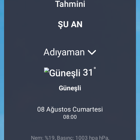
Tahmini
Özel Haberler
Dünya
Haber Arşivi
ŞU AN
Yazarlar
Medya
Özel Haberler
Adıyaman
Kadın
°
31
Erişim Bilgileri
Güneşli
Sağlık
Teknoloji
08 Ağustos Cumartesi
08:00
Ramazan
Nem: %19, Basınç: 1003 hpa hPa,