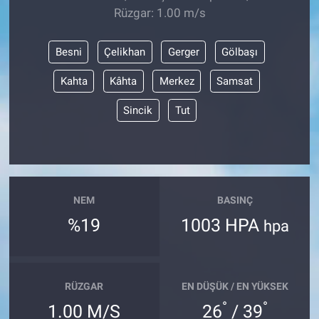
Rüzgar: 1.00 m/s
Besni
Çelikhan
Gerger
Gölbaşı
Kahta
Kâhta
Merkez
Samsat
Sincik
Tut
NEM
BASINÇ
%19
1003 HPA
hpa
RÜZGAR
EN DÜŞÜK / EN YÜKSEK
°
°
1.00 M/S
26
/ 39