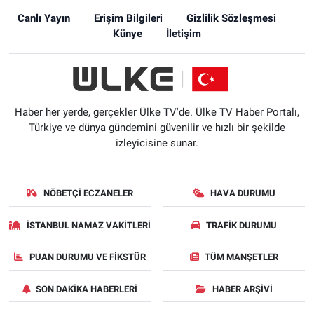
Canlı Yayın
Erişim Bilgileri
Gizlilik Sözleşmesi
Künye
İletişim
Haber her yerde, gerçekler Ülke TV'de. Ülke TV Haber Portalı,
Türkiye ve dünya gündemini güvenilir ve hızlı bir şekilde
izleyicisine sunar.
NÖBETÇI ECZANELER
HAVA DURUMU
İSTANBUL NAMAZ VAKITLERI
TRAFIK DURUMU
PUAN DURUMU VE FIKSTÜR
TÜM MANŞETLER
SON DAKIKA HABERLERI
HABER ARŞIVI