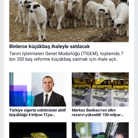
Binlerce küçükbaş ihaleyle satılacak
Tarım İşletmeleri Genel Müdürlüğü (TİGEM), toplamda 7
bin 350 baş reforme küçükbaş satmak için ihale açtı.
Türkiye sigorta sektörünün aktif
Merkez Bankası'nın altın
büyüklüğü 4 trilyon TL'ye
rezervi yükseldi! 100 milyar
yaklaştı!
doları aştı