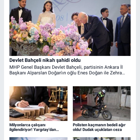
Devlet Bahçeli nikah şahidi oldu
MHP Genel Başkanı Devlet Bahçeli, partisinin Ankara İl
Başkanı Alparslan Doğan'ın oğlu Enes Doğan ile Zehra
Çelik'in nikah şahidi oldu.
Milyonlarca çalışanı
Polisten kaçmanın bedeli ağır
ilgilendiriyor! Yargıtay'dan
oldu! Dudak uçuklatan ceza
müjdeli haber