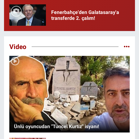
Fenerbahçe'den Galatasaray'a
transferde 2. çalım!
Video
Ünlü oyuncudan "Tuncel Kurtiz" isyanı!