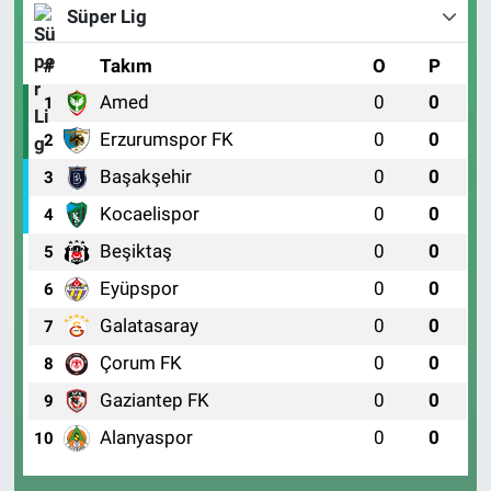
Süper Lig
#
Takım
O
P
Amed
0
0
1
Erzurumspor FK
0
0
2
Başakşehir
0
0
3
Kocaelispor
0
0
4
Beşiktaş
0
0
5
Eyüpspor
0
0
6
Galatasaray
0
0
7
Çorum FK
0
0
8
Gaziantep FK
0
0
9
Alanyaspor
0
0
10