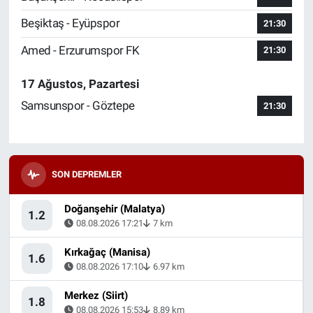
Beşiktaş - Eyüpspor
21:30
Amed - Erzurumspor FK
21:30
17 Ağustos, Pazartesi
Samsunspor - Göztepe
21:30
SON DEPREMLER
Doğanşehir (Malatya)
1.2
08.08.2026 17:21
7 km
Kırkağaç (Manisa)
1.6
08.08.2026 17:10
6.97 km
Merkez (Siirt)
1.8
08.08.2026 15:53
8.89 km