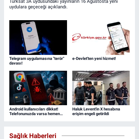
Türksat 3A uydusundaki yayınların 16 Ağustosta yeni
uydulara geçeceği açıklandı.
Telegram uygulamasına "terör"
e-Devlet'ten yeni hizmet!
davası!
Android kullanıcıları dikkat!
Haluk Levent'in X hesabına
Telefonunuzda varsa hemen
erişim engeli getirildi
silin
Sağlık Haberleri