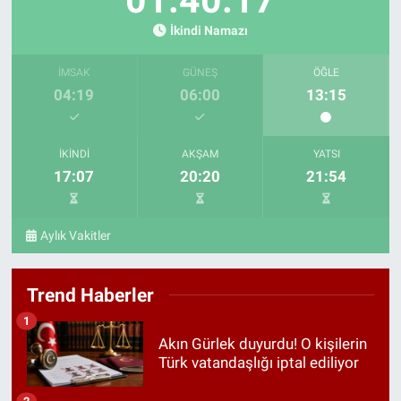
İkindi Namazı
İMSAK
GÜNEŞ
ÖĞLE
04:19
06:00
13:15
İKINDI
AKŞAM
YATSI
17:07
20:20
21:54
Aylık Vakitler
Trend Haberler
1
Akın Gürlek duyurdu! O kişilerin
Türk vatandaşlığı iptal ediliyor