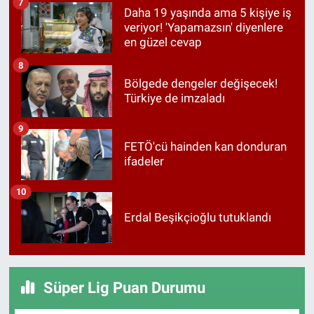
7
Daha 19 yaşında ama 5 kişiye iş
veriyor! 'Yapamazsın' diyenlere
en güzel cevap
8
Bölgede dengeler değişecek!
Türkiye de imzaladı
9
FETÖ'cü hainden kan donduran
ifadeler
10
Erdal Beşikçioğlu tutuklandı
Süper Lig Puan Durumu