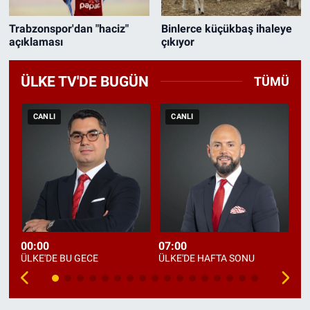
Trabzonspor'dan "haciz"
Binlerce küçükbaş ihaleye
açıklaması
çıkıyor
ÜLKE TV'DE BUGÜN
TÜMÜ
CANLI
CANLI
00:00
07:00
09
ÜLKE'DE BU GECE
ÜLKE'DE HAFTA SONU
DE