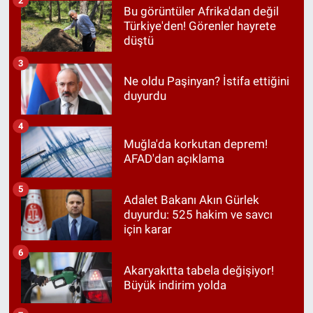
2
Bu görüntüler Afrika'dan değil
Türkiye'den! Görenler hayrete
düştü
3
Ne oldu Paşinyan? İstifa ettiğini
duyurdu
4
Muğla'da korkutan deprem!
AFAD'dan açıklama
5
Adalet Bakanı Akın Gürlek
duyurdu: 525 hakim ve savcı
için karar
6
Akaryakıtta tabela değişiyor!
Büyük indirim yolda