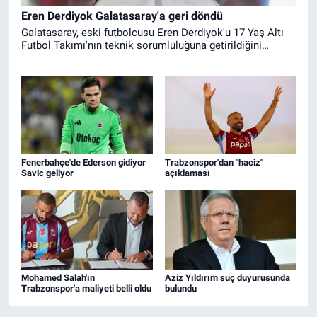
Eren Derdiyok Galatasaray'a geri döndü
Galatasaray, eski futbolcusu Eren Derdiyok'u 17 Yaş Altı
Futbol Takımı'nın teknik sorumluluğuna getirildiğini
açıkladı.
Fenerbahçe'de Ederson gidiyor
Trabzonspor'dan "haciz"
Savic geliyor
açıklaması
Mohamed Salah'ın
Aziz Yıldırım suç duyurusunda
Trabzonspor'a maliyeti belli oldu
bulundu