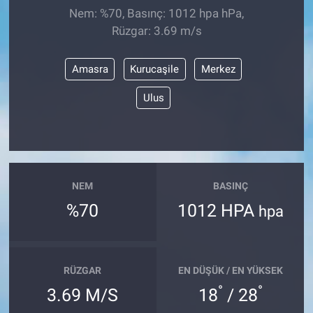
Nem: %70, Basınç: 1012 hpa hPa,
Rüzgar: 3.69 m/s
Amasra
Kurucaşile
Merkez
Ulus
NEM
BASINÇ
%70
1012 HPA
hpa
RÜZGAR
EN DÜŞÜK / EN YÜKSEK
°
°
3.69 M/S
18
/ 28