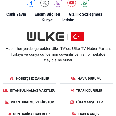
Canlı Yayın
Erişim Bilgileri
Gizlilik Sözleşmesi
Künye
İletişim
Haber her yerde, gerçekler Ülke TV'de. Ülke TV Haber Portalı,
Türkiye ve dünya gündemini güvenilir ve hızlı bir şekilde
izleyicisine sunar.
NÖBETÇI ECZANELER
HAVA DURUMU
İSTANBUL NAMAZ VAKITLERI
TRAFIK DURUMU
PUAN DURUMU VE FIKSTÜR
TÜM MANŞETLER
SON DAKIKA HABERLERI
HABER ARŞIVI