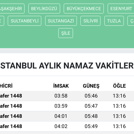
AŞAKŞEHİR
BEYLİKDÜZÜ
BÜYÜKÇEKMECE
ESENYURT
E
SULTANBEYLİ
SULTANGAZİ
SİLİVRİ
TUZLA
Ç
ŞİLE
İSTANBUL AYLIK NAMAZ VAKITLER
HİCRİ
İMSAK
GÜNEŞ
ÖĞLE
afer 1448
03:58
05:46
13:16
afer 1448
03:59
05:47
13:16
afer 1448
04:01
05:48
13:16
afer 1448
04:02
05:49
13:16