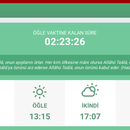
64,2
GRA
6510
BİS
13.7
ÖĞLE VAKTINE KALAN SÜRE
02:23:25
lâ, onun ayıplarını örter. Her kim öfkesine mâni olursa Allâhü Teâl
âlâ'ya özrünü arz ederse Allâhü Teâlâ, onun özrünü kabul eder. (Hadi
ÖĞLE
İKINDI
13:15
17:07