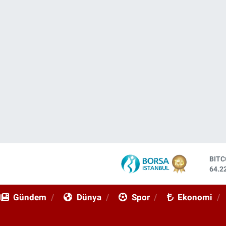
BIT
64.2
DOL
47,6
Gündem
Dünya
Spor
Ekonomi
EUR
55,0
STE