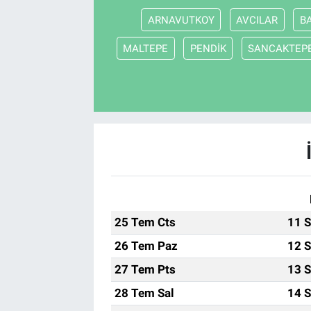
ARNAVUTKOY
AVCILAR
B
MALTEPE
PENDİK
SANCAKTEP
25 Tem Cts
11 S
26 Tem Paz
12 S
27 Tem Pts
13 S
28 Tem Sal
14 S