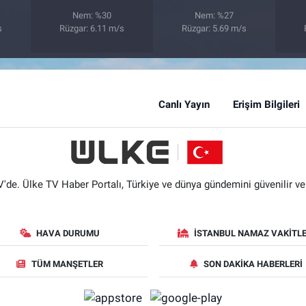
Nem: %30
Nem: %27
s
Rüzgar: 6.11 m/s
Rüzgar: 5.69 m/s
Canlı Yayın
Erişim Bilgileri
'de. Ülke TV Haber Portalı, Türkiye ve dünya gündemini güvenilir ve hı
HAVA DURUMU
İSTANBUL NAMAZ VAKITLE
TÜM MANŞETLER
SON DAKIKA HABERLERI