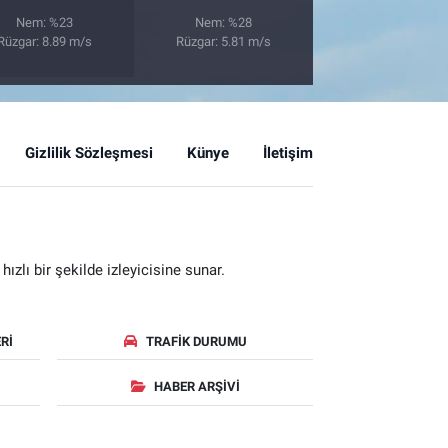
Nem: %23
Nem: %28
Rüzgar: 8.89 m/s
Rüzgar: 5.81 m/s
Gizlilik Sözleşmesi
Künye
İletişim
zlı bir şekilde izleyicisine sunar.
RI
TRAFIK DURUMU
HABER ARŞIVI