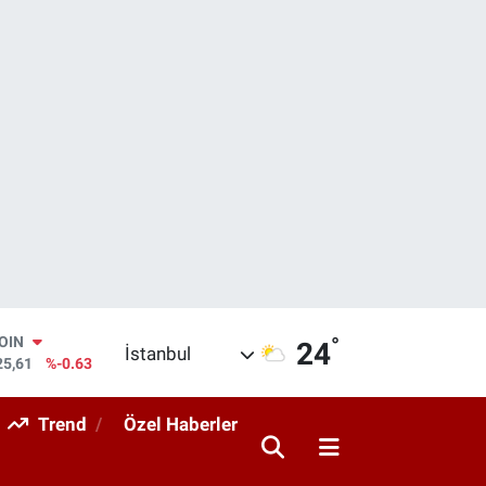
°
COIN
24
İstanbul
25,61
%-0.63
AR
143
%0.16
Trend
Özel Haberler
O
317
%-0.02
RLİN