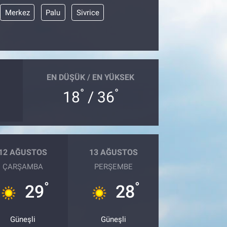
Merkez
Palu
Sivrice
EN DÜŞÜK / EN YÜKSEK
°
°
18
/ 36
12 AĞUSTOS
13 AĞUSTOS
ÇARŞAMBA
PERŞEMBE
°
°
29
28
Güneşli
Güneşli