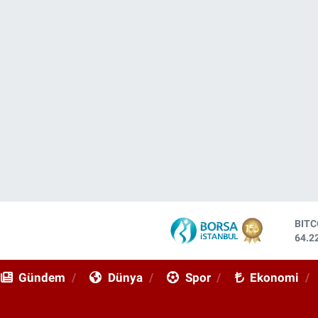
BIT
64.2
DOL
47,7
Gündem
Dünya
Spor
Ekonomi
EUR
55,0
STE