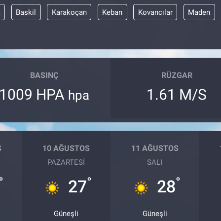
k
Baskil
Karakoçan
Keban
Kovancılar
Maden
BASINÇ
RÜZGAR
1009 HPA
1.61 M/S
hpa
S
10 AĞUSTOS
11 AĞUSTOS
PAZARTESI
SALI
°
°
°
27
28
Güneşli
Güneşli