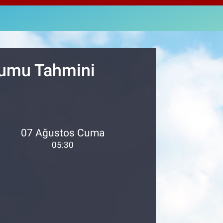
463
%0.07
M ALTIN
.40
%0.45
T100
99
%70
urumu Tahmini
07 Ağustos Cuma
05:30