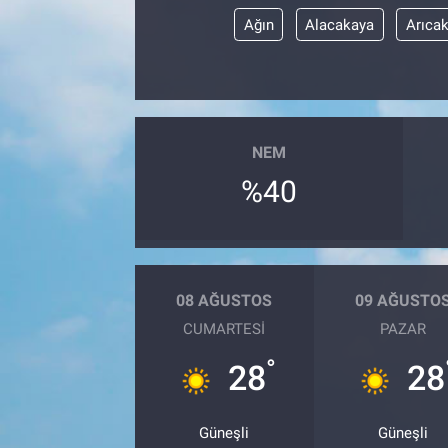
Ağın
Alacakaya
Arıca
NEM
%40
08 AĞUSTOS
09 AĞUSTO
CUMARTESI
PAZAR
°
28
28
Güneşli
Güneşli