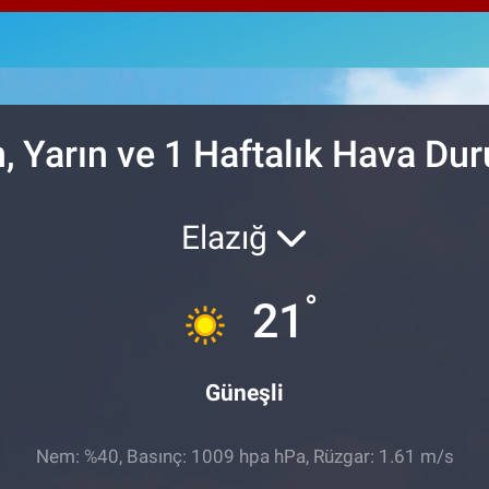
64,2
GRA
6510
BİS
13.7
, Yarın ve 1 Haftalık Hava D
Elazığ
°
21
Güneşli
Nem: %40, Basınç: 1009 hpa hPa, Rüzgar: 1.61 m/s