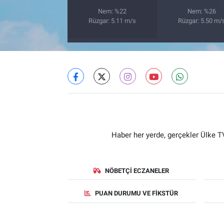
Nem: %22
Nem: %26
Rüzgar: 5.11 m/s
Rüzgar: 5.50 m/
Haber her yerde, gerçekler Ülke TV
NÖBETÇI ECZANELER
PUAN DURUMU VE FIKSTÜR