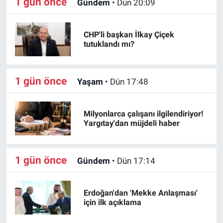
1 gün önce
Gündem
•
Dün 20:09
CHP'li başkan İlkay Çiçek
tutuklandı mı?
1 gün önce
Yaşam
•
Dün 17:48
Milyonlarca çalışanı ilgilendiriyor!
Yargıtay'dan müjdeli haber
1 gün önce
Gündem
•
Dün 17:14
Erdoğan'dan 'Mekke Anlaşması'
için ilk açıklama