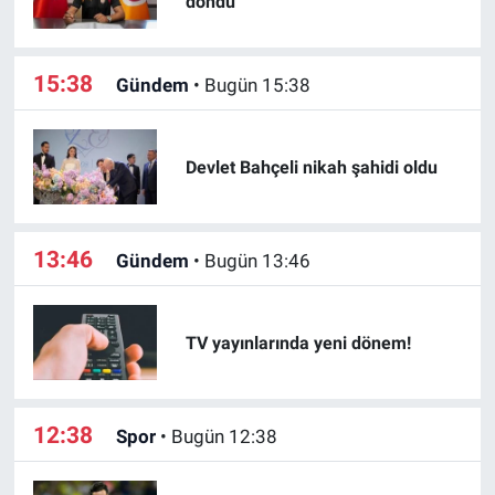
döndü
Özel Haberler
Dünya
Haber Arşivi
15:38
Gündem
•
Bugün 15:38
Yazarlar
Medya
Özel Haberler
Devlet Bahçeli nikah şahidi oldu
Kadın
13:46
Gündem
•
Bugün 13:46
Erişim Bilgileri
Sağlık
TV yayınlarında yeni dönem!
Teknoloji
12:38
Ramazan
Spor
•
Bugün 12:38