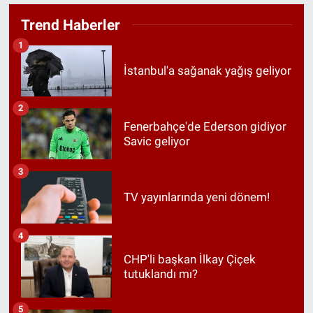
Trend Haberler
1
İstanbul'a sağanak yağış geliyor
2
Fenerbahçe'de Ederson gidiyor
Savic geliyor
3
TV yayınlarında yeni dönem!
4
CHP'li başkan İlkay Çiçek
tutuklandı mı?
5