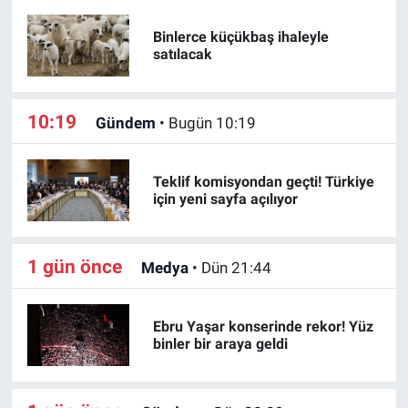
Binlerce küçükbaş ihaleyle
satılacak
10:19
Gündem
•
Bugün 10:19
Teklif komisyondan geçti! Türkiye
için yeni sayfa açılıyor
1 gün önce
Medya
•
Dün 21:44
Ebru Yaşar konserinde rekor! Yüz
binler bir araya geldi