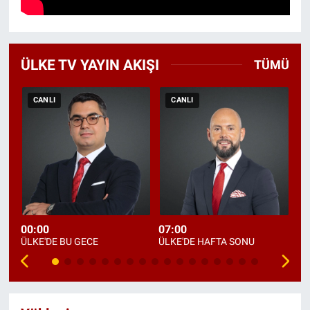
ÜLKE TV YAYIN AKIŞI
TÜMÜ
CANLI
CANLI
00:00
07:00
09
ÜLKE'DE BU GECE
ÜLKE'DE HAFTA SONU
DE