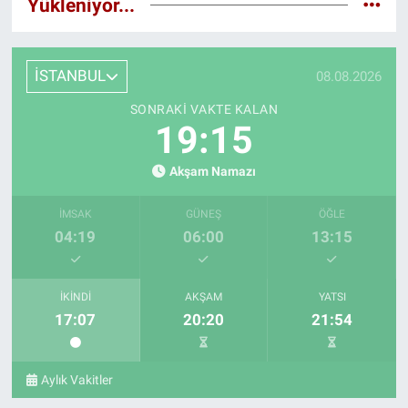
Yükleniyor...
İSTANBUL
08.08.2026
SONRAKI VAKTE KALAN
19:15
Akşam Namazı
İMSAK
GÜNEŞ
ÖĞLE
04:19
06:00
13:15
İKINDI
AKŞAM
YATSI
17:07
20:20
21:54
Aylık Vakitler