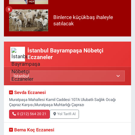
9
Binlerce küçükbaş ihaleyle
satılacak
İstanbul Bayrampaşa Nöbetçi
Eczaneler
Sevda Eczanesi
Muratpaşa Mahallesi Kamil Caddesi 107A Ulubatlı Sağlık Ocağı
Çapraz Karşısı,Muratpaşa Muhtarlığı Çaprazı
0 (212) 564 20 21
Yol Tarifi Al
Berna Koç Eczanesi