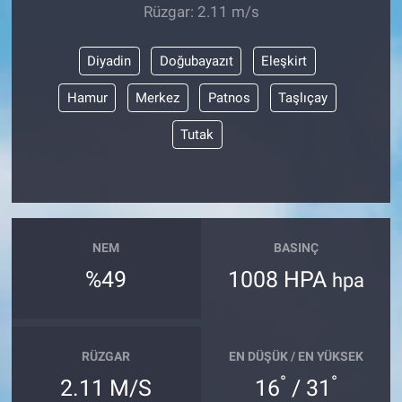
Rüzgar: 2.11 m/s
Diyadin
Doğubayazıt
Eleşkirt
Hamur
Merkez
Patnos
Taşlıçay
Tutak
NEM
BASINÇ
%49
1008 HPA
hpa
RÜZGAR
EN DÜŞÜK / EN YÜKSEK
°
°
2.11 M/S
16
/ 31