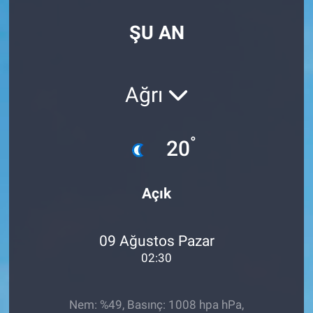
Özel Haberler
Dünya
Haber Arşivi
ŞU AN
Yazarlar
Medya
Ağrı
Özel Haberler
Kadın
°
20
Erişim Bilgileri
Açık
Sağlık
09 Ağustos Pazar
Teknoloji
02:30
Ramazan
Nem: %49, Basınç: 1008 hpa hPa,