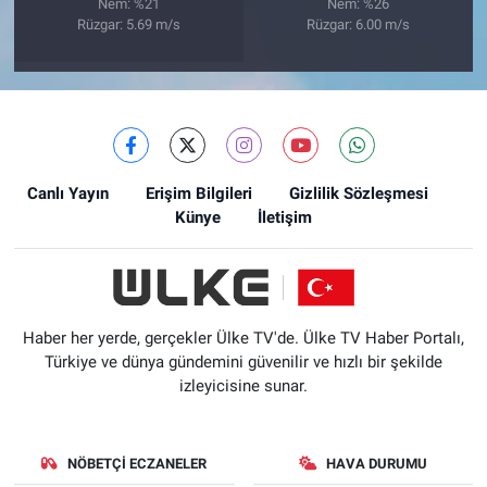
Nem: %21
Nem: %26
Rüzgar: 5.69 m/s
Rüzgar: 6.00 m/s
Canlı Yayın
Erişim Bilgileri
Gizlilik Sözleşmesi
Künye
İletişim
Haber her yerde, gerçekler Ülke TV'de. Ülke TV Haber Portalı,
Türkiye ve dünya gündemini güvenilir ve hızlı bir şekilde
izleyicisine sunar.
NÖBETÇI ECZANELER
HAVA DURUMU