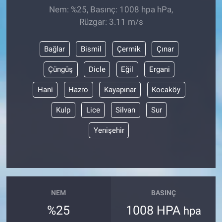
Nem: %25, Basınç: 1008 hpa hPa,
Rüzgar: 3.11 m/s
Bağlar
Bismil
Çermik
Çınar
Çüngüş
Dicle
Eğil
Ergani
Hani
Hazro
Kayapınar
Kocaköy
Kulp
Lice
Silvan
Sur
Yenişehir
NEM
BASINÇ
%25
1008 HPA
hpa