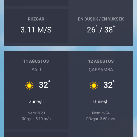
RÜZGAR
EN DÜŞÜK / EN YÜKSEK
°
°
3.11 M/S
26
/ 38
11 AĞUSTOS
12 AĞUSTOS
SALI
ÇARŞAMBA
°
°
32
32
Güneşli
Güneşli
Nem: %23
Nem: %24
Rüzgar: 5.19 m/s
Rüzgar: 3.50 m/s