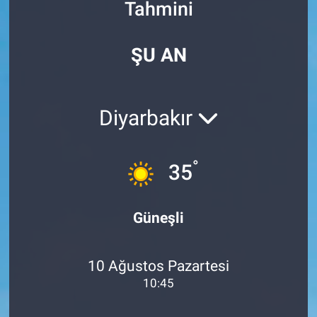
Tahmini
Özel Haberler
Dünya
Haber Arşivi
ŞU AN
Yazarlar
Medya
Özel Haberler
Diyarbakır
Kadın
°
35
Erişim Bilgileri
Sağlık
Güneşli
Teknoloji
10 Ağustos Pazartesi
Ramazan
10:45