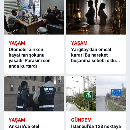
YAŞAM
YAŞAM
Otomobil alırken
Yargıtay'dan emsal
hayatının şokunu
karar! Bu hareket
yaşadı! Parasını son
boşanma sebebi oldu...
anda kurtardı
YAŞAM
GÜNDEM
Ankara'da otel
İstanbul'da 128 noktaya