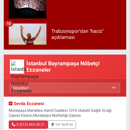
10
Trabzonspor'dan "haciz"
açıklaması
İstanbul Bayrampaşa Nöbetçi
Eczaneler
Sevda Eczanesi
Muratpaşa Mahallesi Kamil Caddesi 107A Ulubatlı Sağlık Ocağı
Çapraz Karşısı,Muratpaşa Muhtarlığı Çaprazı
0 (212) 564 20 21
Yol Tarifi Al