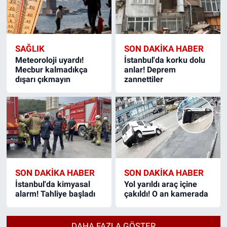
SAĞLIK
SON DAKIKA HABER
Meteoroloji uyardı!
İstanbul'da korku dolu
Mecbur kalmadıkça
anlar! Deprem
dışarı çıkmayın
zannettiler
SON DAKIKA HABER
SON DAKIKA HABER
İstanbul'da kimyasal
Yol yarıldı araç içine
alarm! Tahliye başladı
çakıldı! O an kamerada
DAHA FAZLA GÖSTER