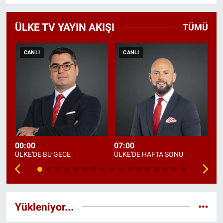
ÜLKE TV YAYIN AKIŞI
TÜMÜ
CANLI
CANLI
00:00
07:00
09
ÜLKE'DE BU GECE
ÜLKE'DE HAFTA SONU
DE
Yükleniyor...