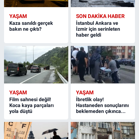
YAŞAM
SON DAKIKA HABER
Kaza sanıldı gerçek
İstanbul Ankara ve
bakın ne çıktı?
İzmir için serinleten
haber geldi
YAŞAM
YAŞAM
Film sahnesi değil!
İbretlik olay!
Koca kaya parçaları
Hastaneden sonuçlarını
yola düştü
beklemeden çıkınca...