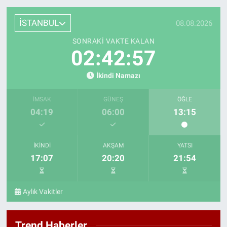
İSTANBUL
08.08.2026
SONRAKI VAKTE KALAN
02:42:56
İkindi Namazı
İMSAK
GÜNEŞ
ÖĞLE
04:19
06:00
13:15
İKINDI
AKŞAM
YATSI
17:07
20:20
21:54
Aylık Vakitler
Trend Haberler