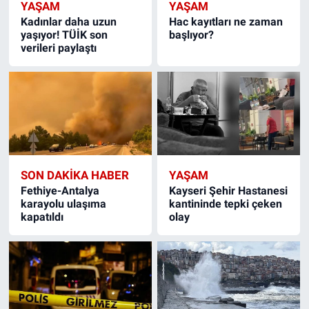
YAŞAM
YAŞAM
Kadınlar daha uzun
Hac kayıtları ne zaman
yaşıyor! TÜİK son
başlıyor?
verileri paylaştı
SON DAKIKA HABER
YAŞAM
Fethiye-Antalya
Kayseri Şehir Hastanesi
karayolu ulaşıma
kantininde tepki çeken
kapatıldı
olay