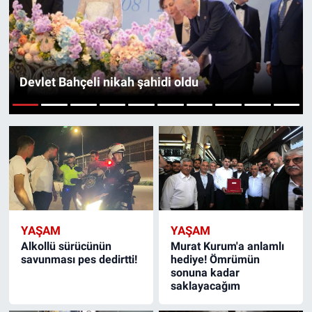
Özel Haberler
Dünya
Haber Arşivi
Yazarlar
Medya
Devlet Bahçeli nikah şahidi oldu
Özel Haberler
1
2
3
4
5
6
7
8
9
10
Kadın
Erişim Bilgileri
Sağlık
YAŞAM
YAŞAM
Teknoloji
Alkollü sürücünün
Murat Kurum'a anlamlı
savunması pes dedirtti!
hediye! Ömrümün
sonuna kadar
Ramazan
saklayacağım