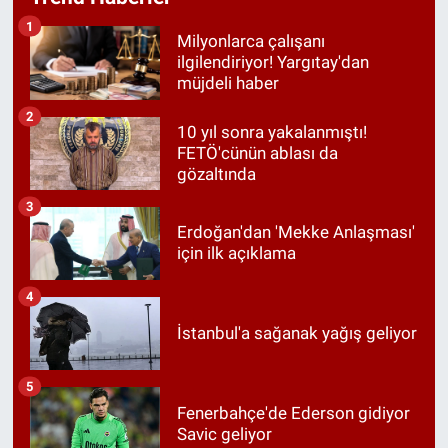
1
Milyonlarca çalışanı
ilgilendiriyor! Yargıtay'dan
müjdeli haber
2
10 yıl sonra yakalanmıştı!
FETÖ'cünün ablası da
gözaltında
3
Erdoğan'dan 'Mekke Anlaşması'
için ilk açıklama
4
İstanbul'a sağanak yağış geliyor
5
Fenerbahçe'de Ederson gidiyor
Savic geliyor