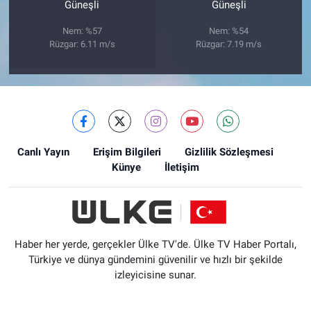
Güneşli
Güneşli
Nem: %57
Nem: %54
Rüzgar: 6.11 m/s
Rüzgar: 7.19 m/s
Canlı Yayın
Erişim Bilgileri
Gizlilik Sözleşmesi
Künye
İletişim
Haber her yerde, gerçekler Ülke TV'de. Ülke TV Haber Portalı,
Türkiye ve dünya gündemini güvenilir ve hızlı bir şekilde
izleyicisine sunar.