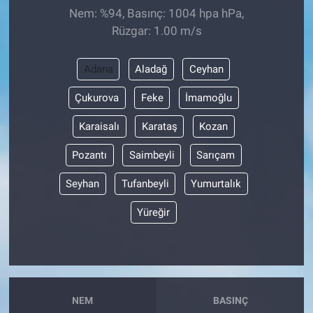
Nem: %94, Basınç: 1004 hpa hPa,
Rüzgar: 1.00 m/s
Adana
Aladağ
Ceyhan
Çukurova
Feke
İmamoğlu
Karaisalı
Karataş
Kozan
Pozantı
Saimbeyli
Sarıçam
Seyhan
Tufanbeyli
Yumurtalık
Yüreğir
NEM
BASINÇ