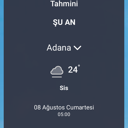
Tahmini
Özel Haberler
Dünya
Haber Arşivi
ŞU AN
Yazarlar
Medya
Özel Haberler
Adana
Kadın
°
24
Erişim Bilgileri
Sağlık
Sis
Teknoloji
08 Ağustos Cumartesi
Ramazan
05:00