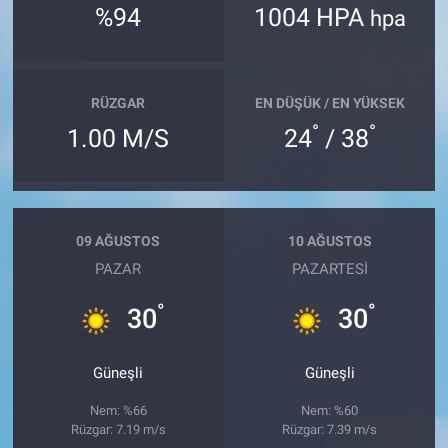
%94
1004 HPA
hpa
RÜZGAR
EN DÜŞÜK / EN YÜKSEK
°
°
1.00 M/S
24
/ 38
09 AĞUSTOS
10 AĞUSTOS
PAZAR
PAZARTESI
°
°
30
30
Güneşli
Güneşli
Nem: %66
Nem: %60
Rüzgar: 7.19 m/s
Rüzgar: 7.39 m/s