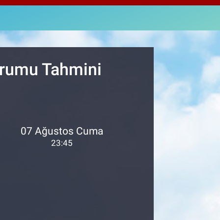
4811
%0.38
M ALTIN
8.99
%2.59
T100
779
%-14
Durumu Tahmini
07 Ağustos Cuma
23:45