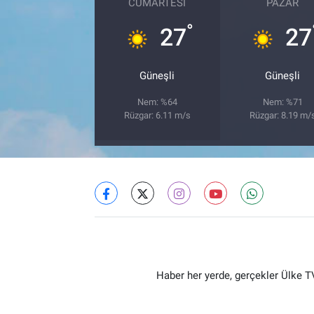
CUMARTESI
PAZAR
°
27
27
Güneşli
Güneşli
Nem: %64
Nem: %71
Rüzgar: 6.11 m/s
Rüzgar: 8.19 m/
Haber her yerde, gerçekler Ülke TV