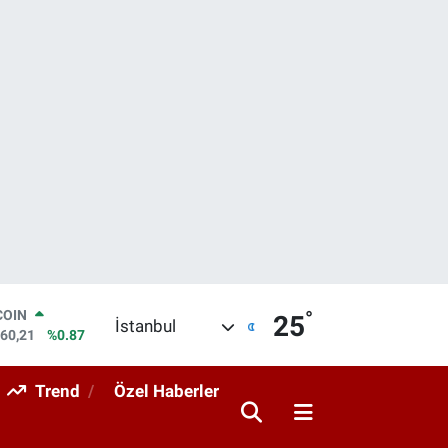
COIN
°
25
İstanbul
960,21
%0.87
LAR
7436
%0.18
Trend
Özel Haberler
RO
2510
%0.32
RLİN