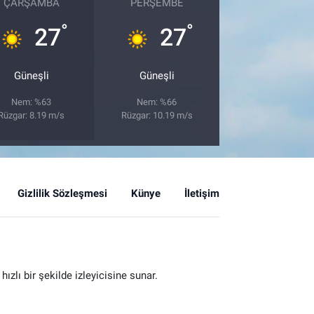
ÇARŞAMBA
PERŞEMBE
°
°
27
27
Güneşli
Güneşli
Nem: %63
Nem: %66
Rüzgar: 8.19 m/s
Rüzgar: 10.19 m/s
Gizlilik Sözleşmesi
Künye
İletişim
zlı bir şekilde izleyicisine sunar.