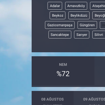
Adalar
Arnavutköy
Ataşehi
Beykoz
Beylikdüzü
Beyoğ
Gaziosmanpaşa
Güngören
I
Sancaktepe
Sarıyer
Silivri
NEM
%72
08 AĞUSTOS
09 AĞUSTO