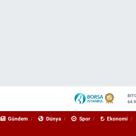
BIT
64.
DO
47,
Gündem
Dünya
Spor
Ekonomi
EU
55,
STE