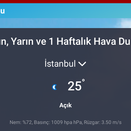
64,
GRA
mu
664
BİS
13.
n, Yarın ve 1 Haftalık Hava 
İstanbul
°
25
Açık
Nem: %72, Basınç: 1009 hpa hPa, Rüzgar: 3.50 m/s