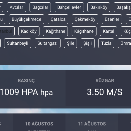
r
Avcılar
Bağcılar
Bahçelievler
Bakırköy
Başakş
lu
Büyükçekmece
Çatalca
Çekmeköy
Esenler
E
stanbul
Kadıköy
Kağıthane
Kâğıthane
Kartal
Küç
Sultanbeyli
Sultangazi
Şile
Şişli
Tuzla
Ümra
BASINÇ
RÜZGAR
1009 HPA
3.50 M/S
hpa
S
10 AĞUSTOS
11 AĞUSTOS