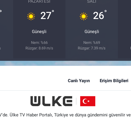
PAZARTESI
SALI
°
°
°
27
26
Güneşli
Güneşli
Nem: %66
Nem: %69
s
Rüzgar: 8.69 m/s
Rüzgar: 7.39 m/s
Canlı Yayın
Erişim Bilgileri
'de. Ülke TV Haber Portalı, Türkiye ve dünya gündemini güvenilir ve hı