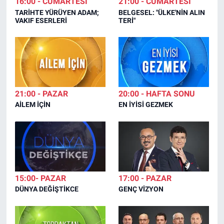
16:00 - CUMARTESİ
21:00 - CUMARTESİ
TARİHTE YÜRÜYEN ADAM;
BELGESEL: "ÜLKE'NİN ALIN
VAKIF ESERLERİ
TERİ"
21:00 - PAZAR
20:00 - HAFTA SONU
AİLEM İÇİN
EN İYİSİ GEZMEK
15:00- PAZAR
17:00 - PAZAR
DÜNYA DEĞİŞTİKCE
GENÇ VİZYON