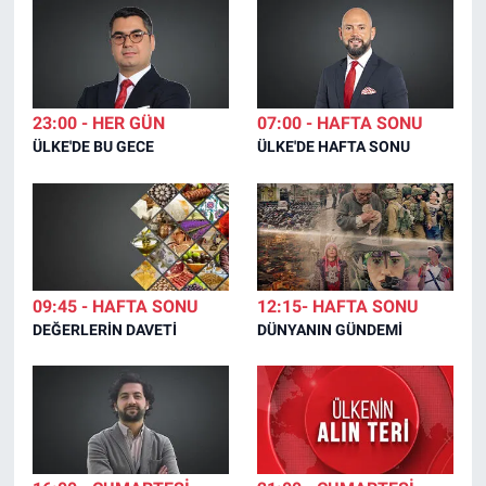
23:00 - HER GÜN
07:00 - HAFTA SONU
ÜLKE'DE BU GECE
ÜLKE'DE HAFTA SONU
09:45 - HAFTA SONU
12:15- HAFTA SONU
DEĞERLERİN DAVETİ
DÜNYANIN GÜNDEMİ