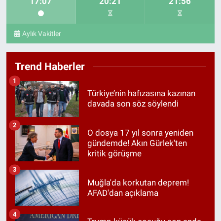
17:07
20:21
21:56
Aylık Vakitler
Trend Haberler
1
Türkiye’nin hafızasına kazınan
davada son söz söylendi
2
O dosya 17 yıl sonra yeniden
gündemde! Akın Gürlek'ten
kritik görüşme
3
Muğla'da korkutan deprem!
AFAD'dan açıklama
4