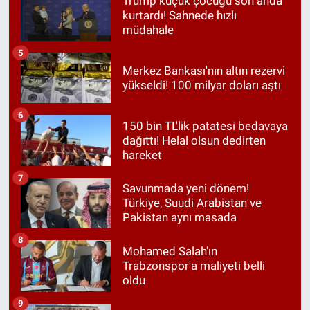
Trump küçük çocuğu son anda
kurtardı! Sahnede hızlı
müdahale
5
Merkez Bankası'nın altın rezervi
yükseldi! 100 milyar doları aştı
6
150 bin TL'lik patatesi bedavaya
dağıttı! Helal olsun dedirten
hareket
7
Savunmada yeni dönem!
Türkiye, Suudi Arabistan ve
Pakistan aynı masada
8
Mohamed Salah'ın
Trabzonspor'a maliyeti belli
oldu
9