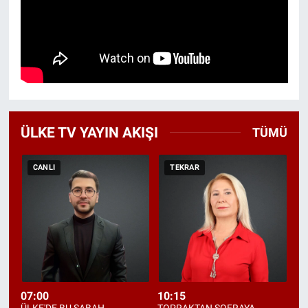
ÜLKE TV YAYIN AKIŞI
TÜMÜ
CANLI
TEKRAR
07:00
10:15
11
ÜLKE'DE BU SABAH
TOPRAKTAN SOFRAYA