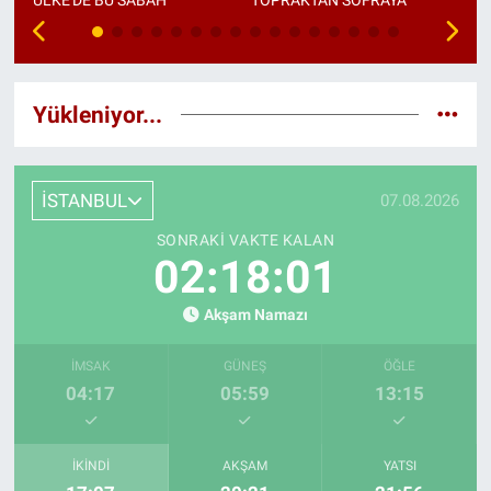
Yükleniyor...
İSTANBUL
07.08.2026
SONRAKI VAKTE KALAN
02:18:01
Akşam Namazı
İMSAK
GÜNEŞ
ÖĞLE
04:17
05:59
13:15
İKINDI
AKŞAM
YATSI