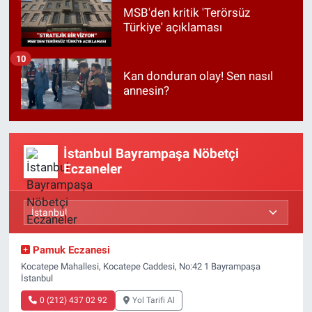
MSB'den kritik 'Terörsüz
Türkiye' açıklaması
10
Kan donduran olay! Sen nasıl
annesin?
İstanbul Bayrampaşa Nöbetçi
Eczaneler
Pamuk Eczanesi
Kocatepe Mahallesi, Kocatepe Caddesi, No:42 1 Bayrampaşa
İstanbul
0 (212) 437 02 92
Yol Tarifi Al