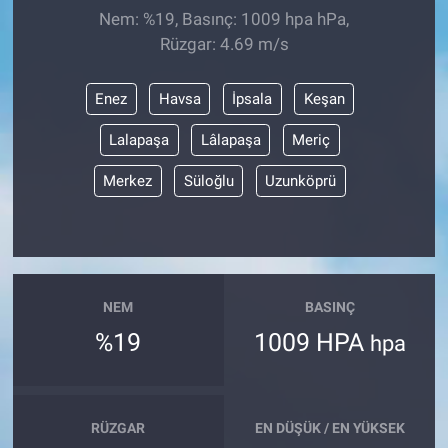
Nem: %19, Basınç: 1009 hpa hPa,
Rüzgar: 4.69 m/s
Enez
Havsa
İpsala
Keşan
Lalapaşa
Lâlapaşa
Meriç
Merkez
Süloğlu
Uzunköprü
NEM
BASINÇ
%19
1009 HPA
hpa
RÜZGAR
EN DÜŞÜK / EN YÜKSEK