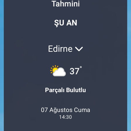
Tahmini
Özel Haberler
Dünya
Haber Arşivi
ŞU AN
Yazarlar
Medya
Özel Haberler
Edirne
Kadın
°
37
Erişim Bilgileri
Sağlık
Parçalı Bulutlu
Teknoloji
07 Ağustos Cuma
Ramazan
14:30