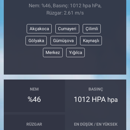
Nem: %46, Basınç: 1012 hpa hPa,
Rüzgar: 2.61 m/s
Akçakoca
Cumayeri
Çilimli
Gölyaka
Gümüşova
Kaynaşlı
Merkez
Yığılca
NEM
BASINÇ
%46
1012 HPA
hpa
RÜZGAR
EN DÜŞÜK / EN YÜKSEK