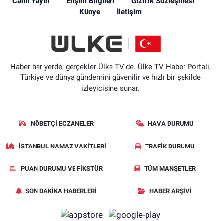
Canlı Yayın
Erişim Bilgileri
Gizlilik Sözleşmesi
Künye
İletişim
Haber her yerde, gerçekler Ülke TV'de. Ülke TV Haber Portalı,
Türkiye ve dünya gündemini güvenilir ve hızlı bir şekilde
izleyicisine sunar.
NÖBETÇI ECZANELER
HAVA DURUMU
İSTANBUL NAMAZ VAKITLERI
TRAFIK DURUMU
PUAN DURUMU VE FIKSTÜR
TÜM MANŞETLER
SON DAKIKA HABERLERI
HABER ARŞIVI