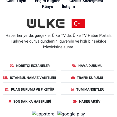
Canlı Yayın
Erişim Bilgileri
Gizlilik Sözleşmesi
Künye
İletişim
Haber her yerde, gerçekler Ülke TV'de. Ülke TV Haber Portalı,
Türkiye ve dünya gündemini güvenilir ve hızlı bir şekilde
izleyicisine sunar.
NÖBETÇI ECZANELER
HAVA DURUMU
İSTANBUL NAMAZ VAKITLERI
TRAFIK DURUMU
PUAN DURUMU VE FIKSTÜR
TÜM MANŞETLER
SON DAKIKA HABERLERI
HABER ARŞIVI