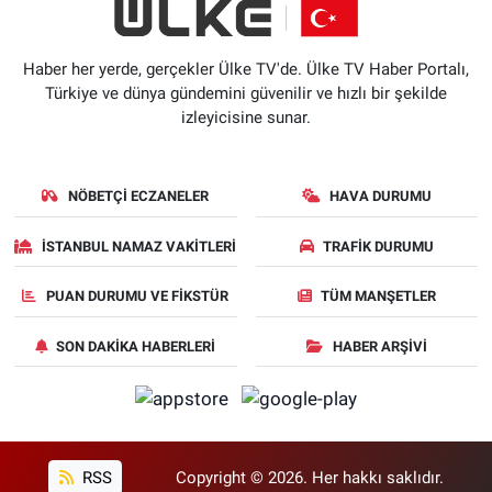
Haber her yerde, gerçekler Ülke TV'de. Ülke TV Haber Portalı,
Türkiye ve dünya gündemini güvenilir ve hızlı bir şekilde
izleyicisine sunar.
NÖBETÇI ECZANELER
HAVA DURUMU
İSTANBUL NAMAZ VAKITLERI
TRAFIK DURUMU
PUAN DURUMU VE FIKSTÜR
TÜM MANŞETLER
SON DAKIKA HABERLERI
HABER ARŞIVI
RSS
Copyright © 2026. Her hakkı saklıdır.