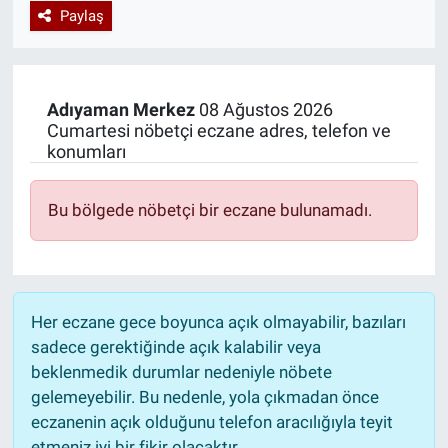
Paylaş
Özel Haberler
Dünya
Haber Arşivi
Yazarlar
Medya
Adıyaman
Merkez
08 Ağustos 2026
Cumartesi nöbetçi eczane adres, telefon ve
Özel Haberler
konumları
Kadın
Bu bölgede nöbetçi bir eczane bulunamadı.
Erişim Bilgileri
Sağlık
Her eczane gece boyunca açık olmayabilir, bazıları
Teknoloji
sadece gerektiğinde açık kalabilir veya
beklenmedik durumlar nedeniyle nöbete
Ramazan
gelemeyebilir. Bu nedenle, yola çıkmadan önce
eczanenin açık olduğunu telefon aracılığıyla teyit
etmeniz iyi bir fikir olacaktır.