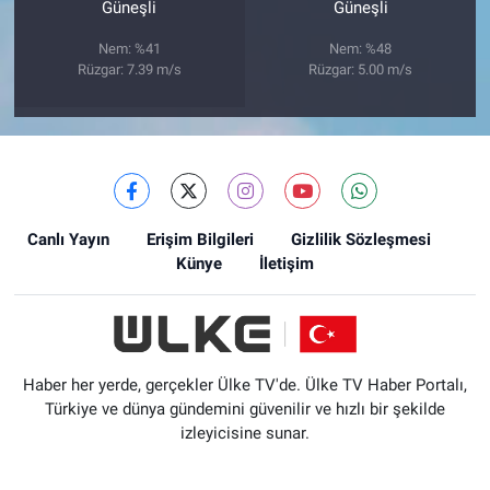
Güneşli
Güneşli
Nem: %41
Nem: %48
Rüzgar: 7.39 m/s
Rüzgar: 5.00 m/s
Canlı Yayın
Erişim Bilgileri
Gizlilik Sözleşmesi
Künye
İletişim
Haber her yerde, gerçekler Ülke TV'de. Ülke TV Haber Portalı,
Türkiye ve dünya gündemini güvenilir ve hızlı bir şekilde
izleyicisine sunar.