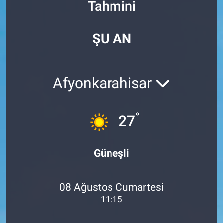
Tahmini
Özel Haberler
Dünya
Haber Arşivi
ŞU AN
Yazarlar
Medya
Özel Haberler
Afyonkarahisar
Kadın
°
27
Erişim Bilgileri
Sağlık
Güneşli
Teknoloji
08 Ağustos Cumartesi
Ramazan
11:15