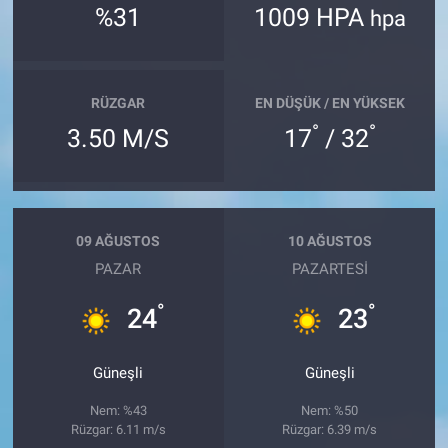
%31
1009 HPA
hpa
RÜZGAR
EN DÜŞÜK / EN YÜKSEK
°
°
3.50 M/S
17
/ 32
09 AĞUSTOS
10 AĞUSTOS
PAZAR
PAZARTESI
°
°
24
23
Güneşli
Güneşli
Nem: %43
Nem: %50
Rüzgar: 6.11 m/s
Rüzgar: 6.39 m/s