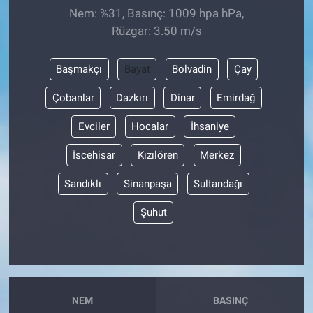
Nem: %31, Basınç: 1009 hpa hPa,
Rüzgar: 3.50 m/s
Başmakçı
Bayat
Bolvadin
Çay
Çobanlar
Dazkırı
Dinar
Emirdağ
Evciler
Hocalar
İhsaniye
İscehisar
Kızılören
Merkez
Sandıklı
Sinanpaşa
Sultandağı
Şuhut
NEM
BASINÇ