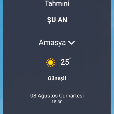
Tahmini
Özel Haberler
Dünya
Haber Arşivi
ŞU AN
Yazarlar
Medya
Özel Haberler
Amasya
Kadın
°
25
Erişim Bilgileri
Sağlık
Güneşli
Teknoloji
08 Ağustos Cumartesi
Ramazan
18:30