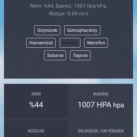
Nem: %44, Basınç: 1007 hpa hPa,
Rüzgar: 5.69 m/s
Göynücek
Gümüşhacıköy
Hamamözü
Merkez
Merzifon
Suluova
Taşova
NEM
BASINÇ
%44
1007 HPA
hpa
RÜZGAR
EN DÜŞÜK / EN YÜKSEK