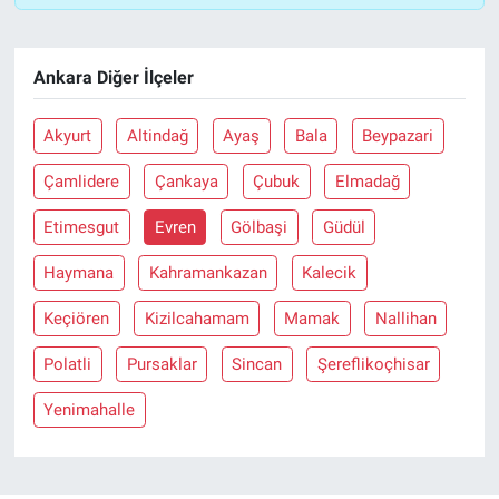
Ankara Diğer İlçeler
Akyurt
Altindağ
Ayaş
Bala
Beypazari
Çamlidere
Çankaya
Çubuk
Elmadağ
Etimesgut
Evren
Gölbaşi
Güdül
Haymana
Kahramankazan
Kalecik
Keçiören
Kizilcahamam
Mamak
Nallihan
Polatli
Pursaklar
Sincan
Şereflikoçhisar
Yenimahalle