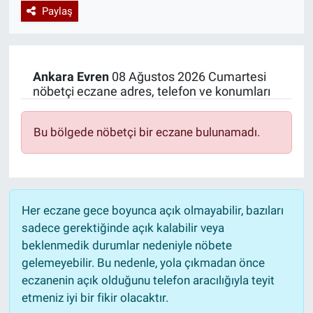
Paylaş
Özel Haberler
Dünya
Haber Arşivi
Yazarlar
Medya
Ankara
Evren
08 Ağustos 2026 Cumartesi
nöbetçi eczane adres, telefon ve konumları
Özel Haberler
Kadın
Bu bölgede nöbetçi bir eczane bulunamadı.
Erişim Bilgileri
Sağlık
Her eczane gece boyunca açık olmayabilir, bazıları
sadece gerektiğinde açık kalabilir veya
Teknoloji
beklenmedik durumlar nedeniyle nöbete
gelemeyebilir. Bu nedenle, yola çıkmadan önce
Ramazan
eczanenin açık olduğunu telefon aracılığıyla teyit
etmeniz iyi bir fikir olacaktır.