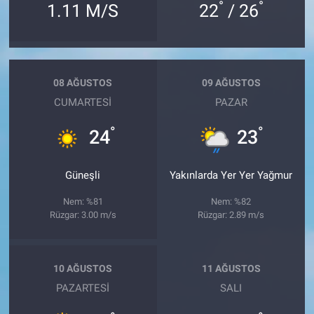
°
°
1.11 M/S
22
/ 26
08 AĞUSTOS
09 AĞUSTOS
CUMARTESI
PAZAR
°
°
24
23
Güneşli
Yakınlarda Yer Yer Yağmur
Nem: %81
Nem: %82
Rüzgar: 3.00 m/s
Rüzgar: 2.89 m/s
10 AĞUSTOS
11 AĞUSTOS
PAZARTESI
SALI