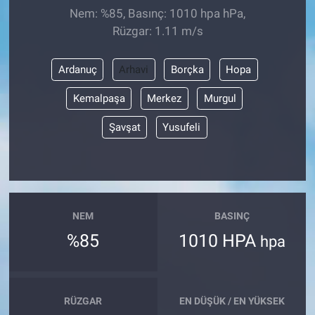
Nem: %85, Basınç: 1010 hpa hPa,
Rüzgar: 1.11 m/s
Ardanuç
Arhavi
Borçka
Hopa
Kemalpaşa
Merkez
Murgul
Şavşat
Yusufeli
NEM
BASINÇ
%85
1010 HPA
hpa
RÜZGAR
EN DÜŞÜK / EN YÜKSEK