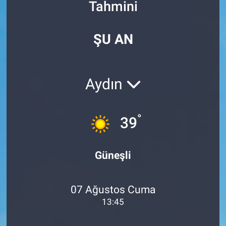
Tahmini
Özel Haberler
Dünya
Haber Arşivi
ŞU AN
Yazarlar
Medya
Özel Haberler
Aydın
Kadın
°
39
Erişim Bilgileri
Sağlık
Güneşli
Teknoloji
07 Ağustos Cuma
Ramazan
13:45