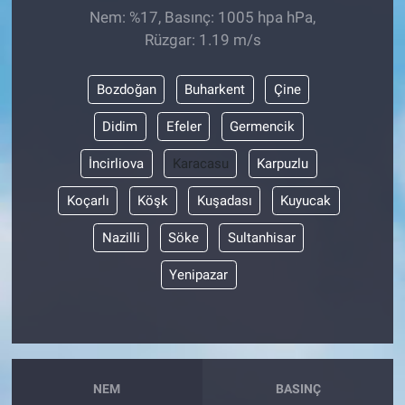
Nem: %17, Basınç: 1005 hpa hPa,
Rüzgar: 1.19 m/s
Bozdoğan
Buharkent
Çine
Didim
Efeler
Germencik
İncirliova
Karacasu
Karpuzlu
Koçarlı
Köşk
Kuşadası
Kuyucak
Nazilli
Söke
Sultanhisar
Yenipazar
NEM
BASINÇ