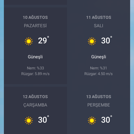
10 AĞUSTOS
11 AĞUSTOS
PAZARTESI
SALI
°
°
29
30
Güneşli
Güneşli
Nem: %33
Nem: %31
Rüzgar: 5.89 m/s
Rüzgar: 4.50 m/s
12 AĞUSTOS
13 AĞUSTOS
ÇARŞAMBA
PERŞEMBE
°
°
30
30