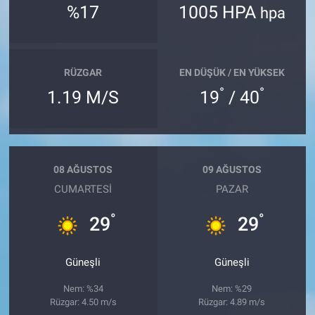
%17
1005 HPA
hpa
RÜZGAR
EN DÜŞÜK / EN YÜKSEK
°
°
1.19 M/S
19
/ 40
08 AĞUSTOS
09 AĞUSTOS
CUMARTESI
PAZAR
°
°
29
29
Güneşli
Güneşli
Nem: %34
Nem: %29
Rüzgar: 4.50 m/s
Rüzgar: 4.89 m/s