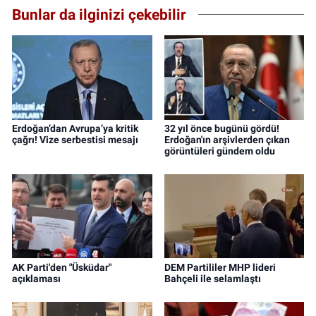
Bunlar da ilginizi çekebilir
Erdoğan’dan Avrupa’ya kritik
32 yıl önce bugünü gördü!
çağrı! Vize serbestisi mesajı
Erdoğan'ın arşivlerden çıkan
görüntüleri gündem oldu
AK Parti'den "Üsküdar"
DEM Partililer MHP lideri
açıklaması
Bahçeli ile selamlaştı