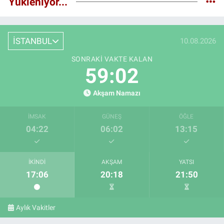
Yükleniyor...
İSTANBUL
10.08.2026
SONRAKI VAKTE KALAN
59:01
Akşam Namazı
İMSAK
GÜNEŞ
ÖĞLE
04:22
06:02
13:15
İKINDI
AKŞAM
YATSI
17:06
20:18
21:50
Aylık Vakitler