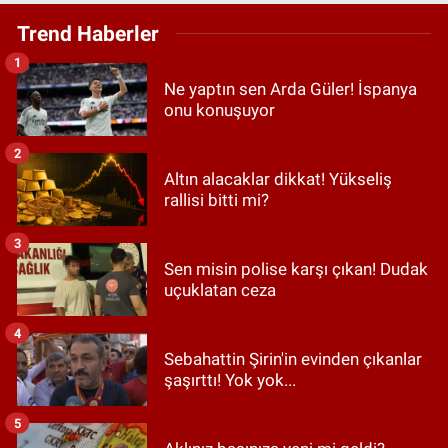
Trend Haberler
1
Ne yaptın sen Arda Güler! İspanya
onu konuşuyor
2
Altın alacaklar dikkat! Yükseliş
rallisi bitti mi?
3
Sen misin polise karşı çıkan! Dudak
uçuklatan ceza
4
Sebahattin Şirin'in evinden çıkanlar
şaşırttı! Yok yok...
5