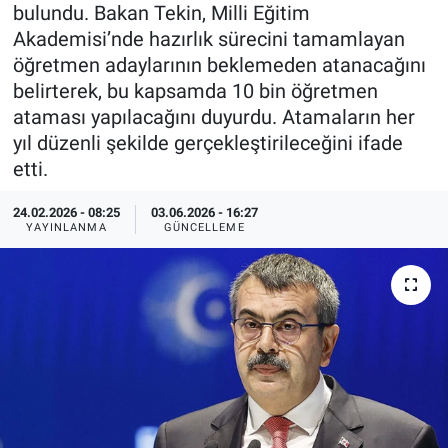
bulundu. Bakan Tekin, Milli Eğitim
Özel Haberler
Dünya
Haber Arşivi
Akademisi’nde hazırlık sürecini tamamlayan
öğretmen adaylarının beklemeden atanacağını
Yazarlar
Medya
belirterek, bu kapsamda 10 bin öğretmen
ataması yapılacağını duyurdu. Atamaların her
Özel Haberler
yıl düzenli şekilde gerçekleştirileceğini ifade
etti.
Kadın
24.02.2026 - 08:25
03.06.2026 - 16:27
YAYINLANMA
GÜNCELLEME
Erişim Bilgileri
Sağlık
Teknoloji
Ramazan