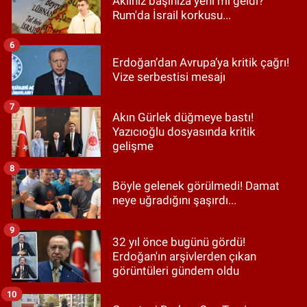
Aklınız başınıza yeni mi geldi?
Rum'da İsrail korkusu...
6
Erdoğan’dan Avrupa’ya kritik çağrı!
Vize serbestisi mesajı
7
Akın Gürlek düğmeye bastı!
Yazıcıoğlu dosyasında kritik
gelişme
8
Böyle gelenek görülmedi! Damat
neye uğradığını şaşırdı...
9
32 yıl önce bugünü gördü!
Erdoğan'ın arşivlerden çıkan
görüntüleri gündem oldu
10