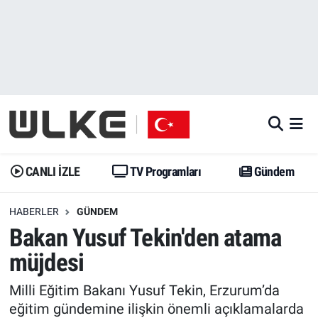
CANLI İZLE
CANLI YAYIN
Nöbetçi Eczaneler
TV Programları
TV Programları
Hava Durumu
Gündem
Gündem
İstanbul Namaz Vakitleri
Dünya
Trend
Trafik Durumu
CANLI İZLE
TV Programları
Gündem
Spor
Yaşam
Süper Lig Puan Durumu ve Fikstür
HABERLER
GÜNDEM
Bakan Yusuf Tekin'den atama
Erişim Bilgileri
Erişim Bilgileri
Erişim Bilgileri
müjdesi
Ekonomi
Spor
Tüm Manşetler
Milli Eğitim Bakanı Yusuf Tekin, Erzurum’da
Trend
Ekonomi
Son Dakika Haberleri
eğitim gündemine ilişkin önemli açıklamalarda