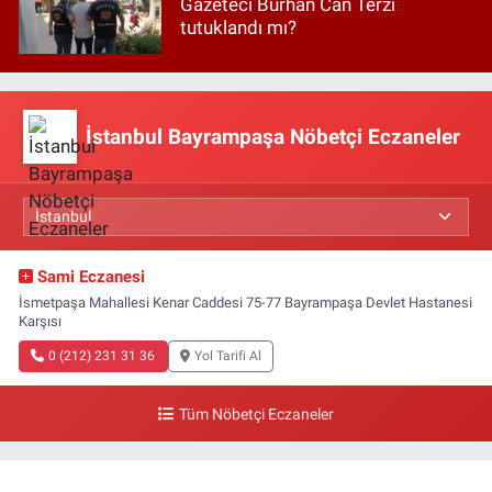
Gazeteci Burhan Can Terzi
tutuklandı mı?
İstanbul Bayrampaşa Nöbetçi Eczaneler
Sami Eczanesi
İsmetpaşa Mahallesi Kenar Caddesi 75-77 Bayrampaşa Devlet Hastanesi
Karşısı
0 (212) 231 31 36
Yol Tarifi Al
Tüm Nöbetçi Eczaneler