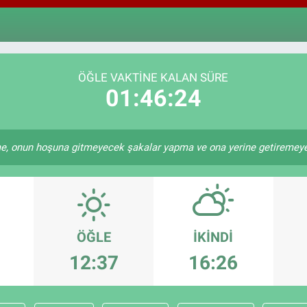
64,
GRA
666
BİS
13.
ÖĞLE VAKTINE KALAN SÜRE
01:46:23
 onun hoşuna gitmeyecek şakalar yapma ve ona yerine getiremeyece
ÖĞLE
İKINDI
12:37
16:26