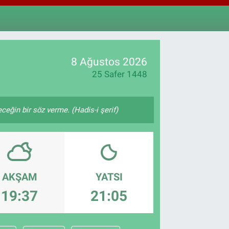
4811
%0.38
M ALTIN
0.55
%0.03
T100
779
%-14
8 Ağustos 2026
25 Safer 1448
ğin bir söz verme. (Hadis-i şerif)
AKŞAM
YATSI
19:37
21:05