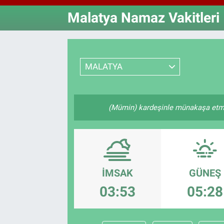
Malatya Namaz Vakitleri
Özel Haberler
Dünya
Haber Arşivi
Yazarlar
Medya
MALATYA
Özel Haberler
Kadın
(Mümin) kardeşinle münakaşa etme,
Erişim Bilgileri
Sağlık
Teknoloji
İMSAK
GÜNEŞ
03:53
05:28
Ramazan