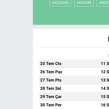
AKÇADAĞ
ARAPGİR
ARGU
25 Tem Cts
11 S
26 Tem Paz
12 S
27 Tem Pts
13 S
28 Tem Sal
14 S
29 Tem Çar
15 S
30 Tem Per
16 S