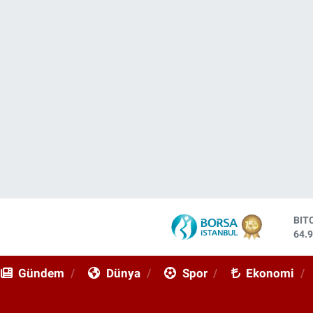
BIT
64.
DO
47,
Gündem
Dünya
Spor
Ekonomi
EU
55,
STE