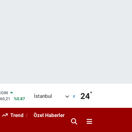
COIN
°
24
İstanbul
960,21
%0.87
LAR
7436
%0.18
Trend
Özel Haberler
RO
2510
%0.32
RLİN