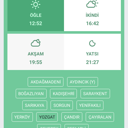
ÖĞLE
İKINDI
12:52
16:42
AKŞAM
YATSI
19:55
21:27
AKDAĞMADENİ
AYDINCIK (Y)
BOĞAZLIYAN
KADIŞEHRİ
SARAYKENT
SARIKAYA
SORGUN
YENİFAKILI
YERKÖY
YOZGAT
ÇANDIR
ÇAYIRALAN