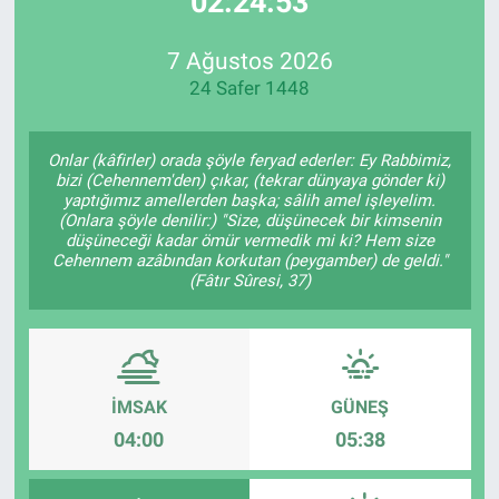
02:24:53
Özel Haberler
Dünya
Haber Arşivi
7 Ağustos 2026
24 Safer 1448
Yazarlar
Medya
Özel Haberler
Onlar (kâfirler) orada şöyle feryad ederler: Ey Rabbimiz,
bizi (Cehennem'den) çıkar, (tekrar dünyaya gönder ki)
yaptığımız amellerden başka; sâlih amel işleyelim.
Kadın
(Onlara şöyle denilir:) "Size, düşünecek bir kimsenin
düşüneceği kadar ömür vermedik mi ki? Hem size
Cehennem azâbından korkutan (peygamber) de geldi."
Erişim Bilgileri
(Fâtır Sûresi, 37)
Sağlık
Teknoloji
İMSAK
GÜNEŞ
Ramazan
04:00
05:38