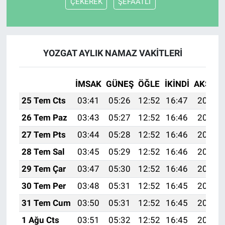
ÇEKEREK
ŞEFAATLİ
YOZGAT AYLIK NAMAZ VAKITLERI
İMSAK
GÜNEŞ
ÖĞLE
İKINDI
AKŞAM
25 Tem Cts
03:41
05:26
12:52
16:47
20:09
26 Tem Paz
03:43
05:27
12:52
16:46
20:08
27 Tem Pts
03:44
05:28
12:52
16:46
20:07
28 Tem Sal
03:45
05:29
12:52
16:46
20:06
29 Tem Çar
03:47
05:30
12:52
16:46
20:05
30 Tem Per
03:48
05:31
12:52
16:45
20:04
31 Tem Cum
03:50
05:31
12:52
16:45
20:03
1 Ağu Cts
03:51
05:32
12:52
16:45
20:02