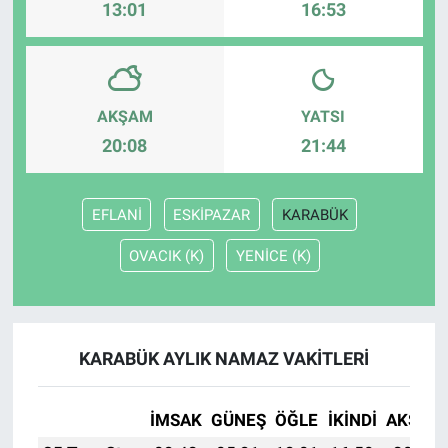
13:01
16:53
AKŞAM
YATSI
20:08
21:44
EFLANİ
ESKİPAZAR
KARABÜK
OVACIK (K)
YENİCE (K)
KARABÜK AYLIK NAMAZ VAKITLERI
İMSAK
GÜNEŞ
ÖĞLE
İKINDI
AKŞAM