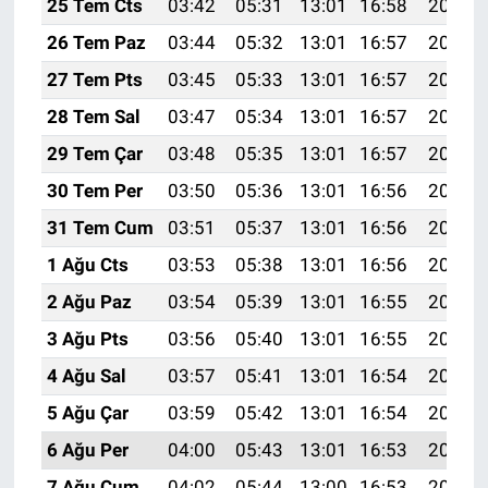
25 Tem Cts
03:42
05:31
13:01
16:58
20:21
26 Tem Paz
03:44
05:32
13:01
16:57
20:20
27 Tem Pts
03:45
05:33
13:01
16:57
20:19
28 Tem Sal
03:47
05:34
13:01
16:57
20:18
29 Tem Çar
03:48
05:35
13:01
16:57
20:17
30 Tem Per
03:50
05:36
13:01
16:56
20:16
31 Tem Cum
03:51
05:37
13:01
16:56
20:15
1 Ağu Cts
03:53
05:38
13:01
16:56
20:14
2 Ağu Paz
03:54
05:39
13:01
16:55
20:13
3 Ağu Pts
03:56
05:40
13:01
16:55
20:12
4 Ağu Sal
03:57
05:41
13:01
16:54
20:11
5 Ağu Çar
03:59
05:42
13:01
16:54
20:10
6 Ağu Per
04:00
05:43
13:01
16:53
20:08
7 Ağu Cum
04:02
05:44
13:00
16:53
20:07