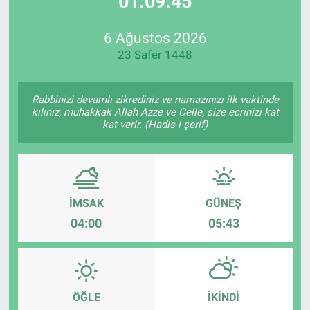
01:09:45
Özel Haberler
Dünya
Haber Arşivi
6 Ağustos 2026
23 Safer 1448
Yazarlar
Medya
Özel Haberler
Rabbinizi devamlı zikrediniz ve namazınızı ilk vaktinde
kılınız, muhakkak Allah Azze ve Celle, size ecrinizi kat
kat verir. (Hadis-i şerif)
Kadın
Erişim Bilgileri
Sağlık
İMSAK
GÜNEŞ
04:00
05:43
Teknoloji
Ramazan
ÖĞLE
İKINDI