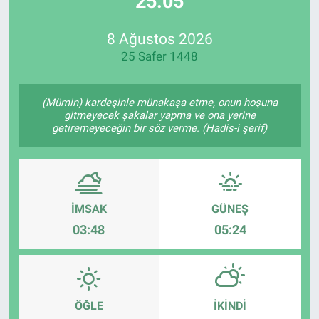
25:05
Özel Haberler
Dünya
Haber Arşivi
8 Ağustos 2026
25 Safer 1448
Yazarlar
Medya
Özel Haberler
(Mümin) kardeşinle münakaşa etme, onun hoşuna
gitmeyecek şakalar yapma ve ona yerine
getiremeyeceğin bir söz verme. (Hadis-i şerif)
Kadın
Erişim Bilgileri
Sağlık
İMSAK
GÜNEŞ
03:48
05:24
Teknoloji
Ramazan
ÖĞLE
İKINDI