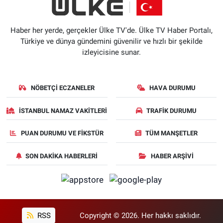
Haber her yerde, gerçekler Ülke TV'de. Ülke TV Haber Portalı,
Türkiye ve dünya gündemini güvenilir ve hızlı bir şekilde
izleyicisine sunar.
NÖBETÇI ECZANELER
HAVA DURUMU
İSTANBUL NAMAZ VAKITLERI
TRAFIK DURUMU
PUAN DURUMU VE FIKSTÜR
TÜM MANŞETLER
SON DAKIKA HABERLERI
HABER ARŞIVI
RSS
Copyright © 2026. Her hakkı saklıdır.