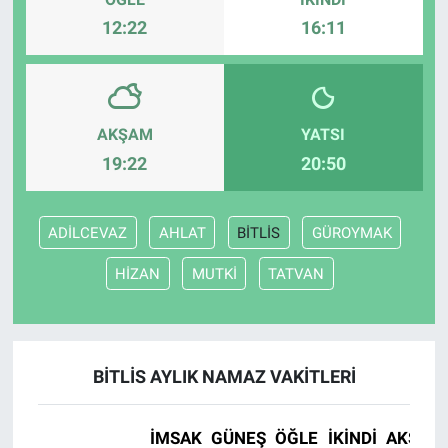
12:22
16:11
AKŞAM
YATSI
19:22
20:50
ADİLCEVAZ
AHLAT
BİTLİS
GÜROYMAK
HİZAN
MUTKİ
TATVAN
BİTLİS AYLIK NAMAZ VAKITLERI
İMSAK
GÜNEŞ
ÖĞLE
İKINDI
AKŞAM