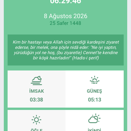
06:29:46
Özel Haberler
Dünya
Haber Arşivi
8 Ağustos 2026
25 Safer 1448
Yazarlar
Medya
Özel Haberler
Kim bir hastayı veya Allah için sevdiği kardeşini ziyaret
ederse, bir melek, ona şöyle nidâ eder: "Ne iyi yaptın,
yürüdüğün yol ne hoş, (bu ziyaretle) Cennet'te kendine
Kadın
bir köşk hazırladın!" (Hadis-i şerif)
Erişim Bilgileri
Sağlık
İMSAK
GÜNEŞ
03:38
05:13
Teknoloji
Ramazan
ÖĞLE
İKINDI