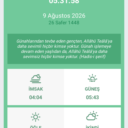
05:31:58
Özel Haberler
Dünya
Haber Arşivi
9 Ağustos 2026
26 Safer 1448
Yazarlar
Medya
Özel Haberler
Günahlarından tevbe eden gençten, Allâhü Teâlâ'ya
daha sevimli hiçbir kimse yoktur. Günah işlemeye
devam eden yaşlıdan da, Allâhü Teâlâ'ya daha
Kadın
sevimsiz hiçbir kimse yoktur. (Hadis-i şerif)
Erişim Bilgileri
Sağlık
İMSAK
GÜNEŞ
04:04
05:43
Teknoloji
Ramazan
ÖĞLE
İKINDI