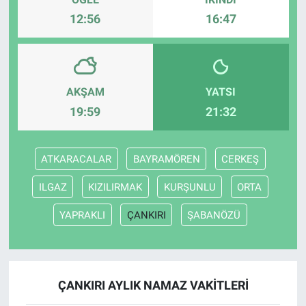
12:56
16:47
AKŞAM
YATSI
19:59
21:32
ATKARACALAR
BAYRAMÖREN
CERKEŞ
ILGAZ
KIZILIRMAK
KURŞUNLU
ORTA
YAPRAKLI
ÇANKIRI
ŞABANÖZÜ
ÇANKIRI AYLIK NAMAZ VAKITLERI