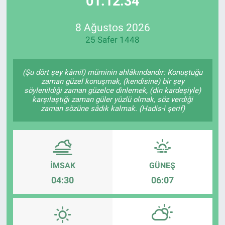
01:12:34
Özel Haberler
Dünya
Haber Arşivi
8 Ağustos 2026
25 Safer 1448
Yazarlar
Medya
Özel Haberler
(Şu dört şey kâmil) müminin ahlâkındandır: Konuştuğu
zaman güzel konuşmak, (kendisine) bir şey
söylenildiği zaman güzelce dinlemek, (din kardeşiyle)
Kadın
karşılaştığı zaman güler yüzlü olmak, söz verdiği
zaman sözüne sâdık kalmak. (Hadis-i şerif)
Erişim Bilgileri
Sağlık
İMSAK
GÜNEŞ
Teknoloji
04:30
06:07
Ramazan