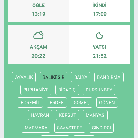
ÖĞLE
İKINDI
13:19
17:09
AKŞAM
YATSI
20:22
21:52
AYVALIK
BALIKESİR
BALYA
BANDIRMA
BURHANİYE
BİGADİÇ
DURSUNBEY
EDREMİT
ERDEK
GÖMEÇ
GÖNEN
HAVRAN
KEPSUT
MANYAS
MARMARA
SAVAŞTEPE
SINDIRGI