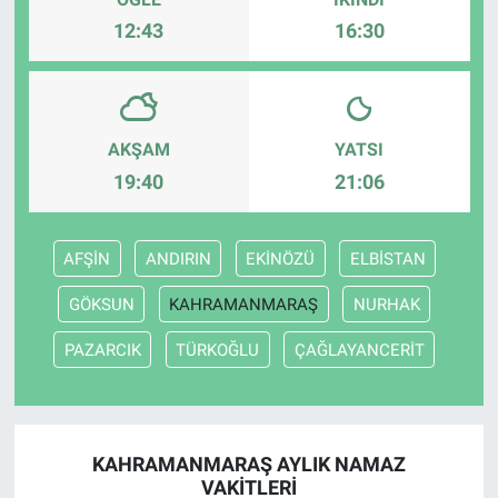
12:43
16:30
AKŞAM
YATSI
19:40
21:06
AFŞİN
ANDIRIN
EKİNÖZÜ
ELBİSTAN
GÖKSUN
KAHRAMANMARAŞ
NURHAK
PAZARCIK
TÜRKOĞLU
ÇAĞLAYANCERİT
KAHRAMANMARAŞ AYLIK NAMAZ
VAKITLERI