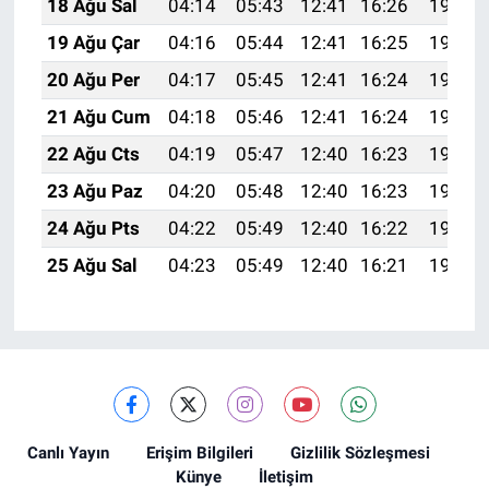
18 Ağu Sal
04:14
05:43
12:41
16:26
19:29
19 Ağu Çar
04:16
05:44
12:41
16:25
19:28
20 Ağu Per
04:17
05:45
12:41
16:24
19:27
21 Ağu Cum
04:18
05:46
12:41
16:24
19:25
22 Ağu Cts
04:19
05:47
12:40
16:23
19:24
23 Ağu Paz
04:20
05:48
12:40
16:23
19:22
24 Ağu Pts
04:22
05:49
12:40
16:22
19:21
25 Ağu Sal
04:23
05:49
12:40
16:21
19:20
Canlı Yayın
Erişim Bilgileri
Gizlilik Sözleşmesi
Künye
İletişim