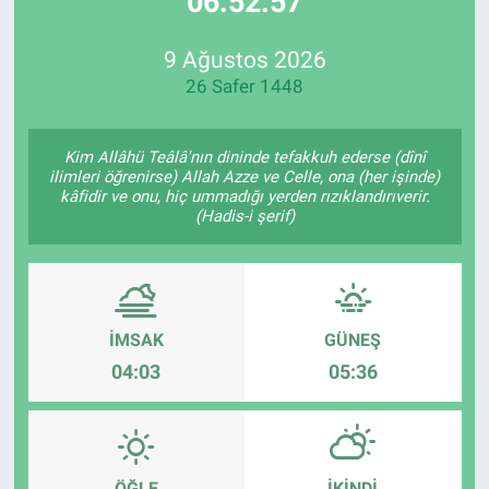
06:52:57
Özel Haberler
Dünya
Haber Arşivi
9 Ağustos 2026
26 Safer 1448
Yazarlar
Medya
Özel Haberler
Kim Allâhü Teâlâ'nın dininde tefakkuh ederse (dînî
ilimleri öğrenirse) Allah Azze ve Celle, ona (her işinde)
kâfidir ve onu, hiç ummadığı yerden rızıklandırıverir.
Kadın
(Hadis-i şerif)
Erişim Bilgileri
Sağlık
İMSAK
GÜNEŞ
04:03
05:36
Teknoloji
Ramazan
ÖĞLE
İKINDI