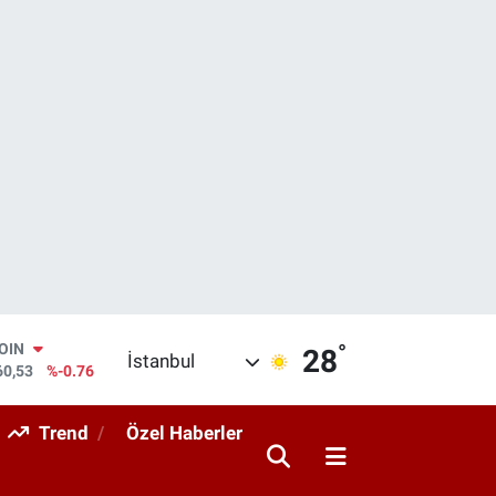
°
COIN
28
İstanbul
60,53
%-0.76
AR
069
%0.17
Trend
Özel Haberler
O
265
%0.01
RLİN