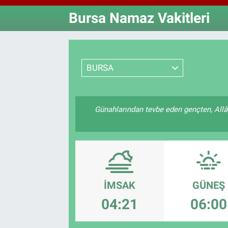
Bursa Namaz Vakitleri
Özel Haberler
Dünya
Haber Arşivi
Yazarlar
Medya
BURSA
Özel Haberler
Kadın
Günahlarından tevbe eden gençten, Allâ
Erişim Bilgileri
Sağlık
Teknoloji
İMSAK
GÜNEŞ
Ramazan
04:21
06:00