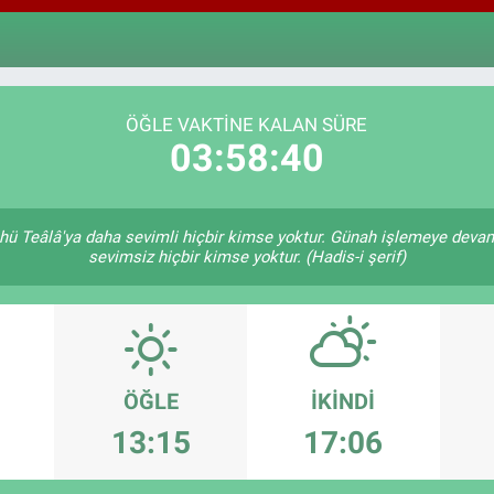
64,1
GRA
6574
BİS
13.8
ÖĞLE VAKTINE KALAN SÜRE
03:58:39
hü Teâlâ'ya daha sevimli hiçbir kimse yoktur. Günah işlemeye devam
sevimsiz hiçbir kimse yoktur. (Hadis-i şerif)
ÖĞLE
İKINDI
13:15
17:06