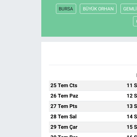
BURSA
BÜYÜK ORHAN
GEMLİ
25 Tem Cts
11 S
26 Tem Paz
12 S
27 Tem Pts
13 S
28 Tem Sal
14 S
29 Tem Çar
15 S