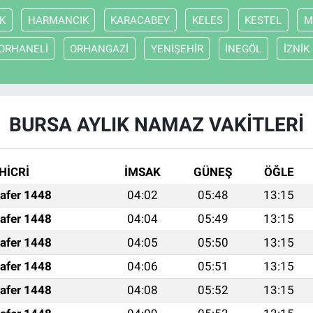
K
HARMANCIK
KARACABEY
KELES
KESTEL
M
ORHANELİ
ORHANGAZİ
YENİŞEHİR
İNEGÖL
İZNİK
BURSA AYLIK NAMAZ VAKITLERI
HİCRİ
İMSAK
GÜNEŞ
ÖĞLE
afer 1448
04:02
05:48
13:15
afer 1448
04:04
05:49
13:15
afer 1448
04:05
05:50
13:15
afer 1448
04:06
05:51
13:15
afer 1448
04:08
05:52
13:15