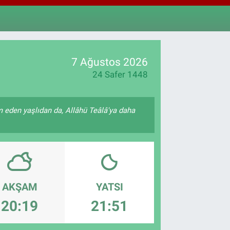
897
%0.02
M ALTIN
.81
%1.44
T100
87
%64
7 Ağustos 2026
24 Safer 1448
 eden yaşlıdan da, Allâhü Teâlâ'ya daha
AKŞAM
YATSI
20:19
21:51