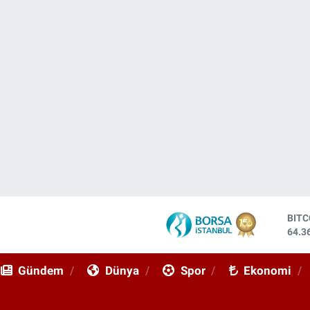
BIT
64.3
DOL
47,7
Gündem
Dünya
Spor
Ekonomi
EUR
55,0
STE