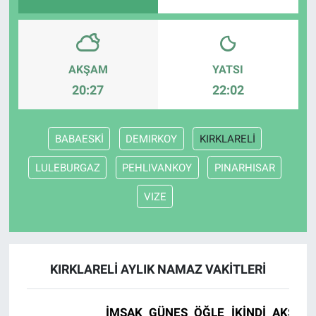
AKŞAM
YATSI
20:27
22:02
BABAESKİ
DEMIRKOY
KIRKLARELİ
LULEBURGAZ
PEHLIVANKOY
PINARHISAR
VIZE
KIRKLARELİ AYLIK NAMAZ VAKITLERI
İMSAK
GÜNEŞ
ÖĞLE
İKINDI
AKŞAM