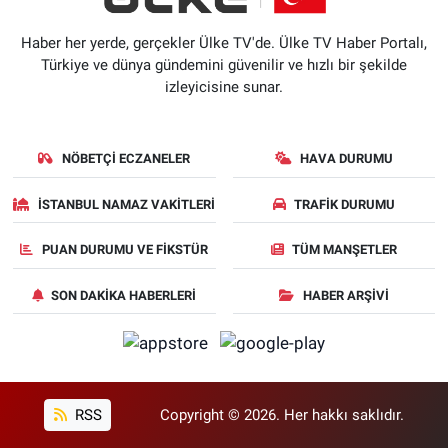
Haber her yerde, gerçekler Ülke TV'de. Ülke TV Haber Portalı,
Türkiye ve dünya gündemini güvenilir ve hızlı bir şekilde
izleyicisine sunar.
NÖBETÇI ECZANELER
HAVA DURUMU
İSTANBUL NAMAZ VAKITLERI
TRAFIK DURUMU
PUAN DURUMU VE FIKSTÜR
TÜM MANŞETLER
SON DAKIKA HABERLERI
HABER ARŞIVI
RSS
Copyright © 2026. Her hakkı saklıdır.