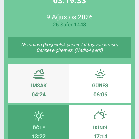
03:19:33
Özel Haberler
Dünya
Haber Arşivi
9 Ağustos 2026
26 Safer 1448
Yazarlar
Medya
Özel Haberler
Nemmâm (koğuculuk yapan, laf taşıyan kimse)
Cennet'e giremez. (Hadis-i şerif)
Kadın
Erişim Bilgileri
İMSAK
GÜNEŞ
Sağlık
04:24
06:06
Teknoloji
Ramazan
ÖĞLE
İKINDI
13:22
17:14