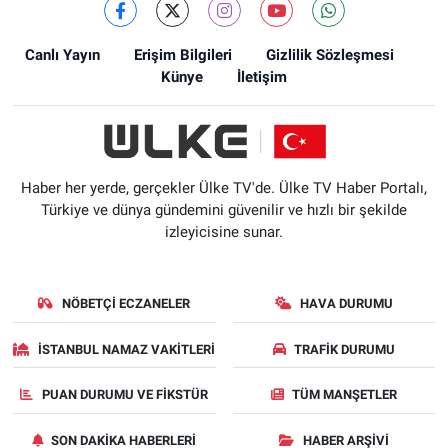
Canlı Yayın
Erişim Bilgileri
Gizlilik Sözleşmesi
Künye
İletişim
Haber her yerde, gerçekler Ülke TV'de. Ülke TV Haber Portalı,
Türkiye ve dünya gündemini güvenilir ve hızlı bir şekilde
izleyicisine sunar.
NÖBETÇI ECZANELER
HAVA DURUMU
İSTANBUL NAMAZ VAKITLERI
TRAFIK DURUMU
PUAN DURUMU VE FIKSTÜR
TÜM MANŞETLER
SON DAKIKA HABERLERI
HABER ARŞIVI