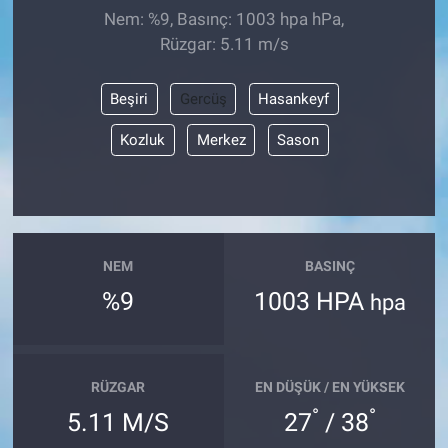
Nem: %9, Basınç: 1003 hpa hPa,
Rüzgar: 5.11 m/s
Beşiri
Gercüş
Hasankeyf
Kozluk
Merkez
Sason
NEM
BASINÇ
%9
1003 HPA
hpa
RÜZGAR
EN DÜŞÜK / EN YÜKSEK
°
°
5.11 M/S
27
/ 38