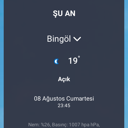
Özel Haberler
Dünya
Haber Arşivi
ŞU AN
Yazarlar
Medya
Bingöl
Özel Haberler
Kadın
°
19
Erişim Bilgileri
Açık
Sağlık
08 Ağustos Cumartesi
Teknoloji
23:45
Ramazan
Nem: %26, Basınç: 1007 hpa hPa,