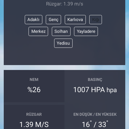
Rüzgar: 1.39 m/s
Adaklı
Genç
Karlıova
Kiğı
Merkez
Solhan
Yayladere
Yedisu
NEM
BASINÇ
%26
1007 HPA
hpa
RÜZGAR
EN DÜŞÜK / EN YÜKSEK
°
°
1.39 M/S
16
/ 33