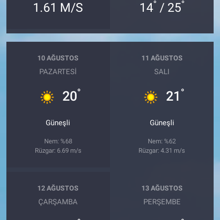
°
°
1.61 M/S
14
/ 25
10 AĞUSTOS
11 AĞUSTOS
PAZARTESI
SALI
°
°
20
21
Güneşli
Güneşli
Nem: %68
Nem: %62
Rüzgar: 6.69 m/s
Rüzgar: 4.31 m/s
12 AĞUSTOS
13 AĞUSTOS
ÇARŞAMBA
PERŞEMBE