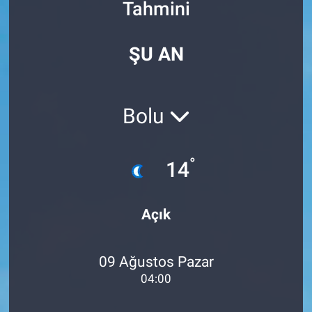
Tahmini
Özel Haberler
Dünya
Haber Arşivi
ŞU AN
Yazarlar
Medya
Özel Haberler
Bolu
Kadın
°
14
Erişim Bilgileri
Sağlık
Açık
Teknoloji
09 Ağustos Pazar
Ramazan
04:00