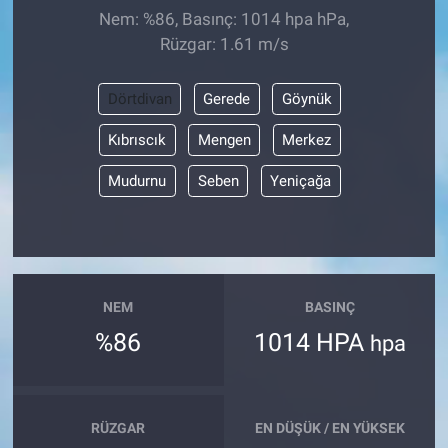
Nem: %86, Basınç: 1014 hpa hPa,
Rüzgar: 1.61 m/s
Dörtdivan
Gerede
Göynük
Kıbrıscık
Mengen
Merkez
Mudurnu
Seben
Yeniçağa
NEM
BASINÇ
%86
1014 HPA
hpa
RÜZGAR
EN DÜŞÜK / EN YÜKSEK