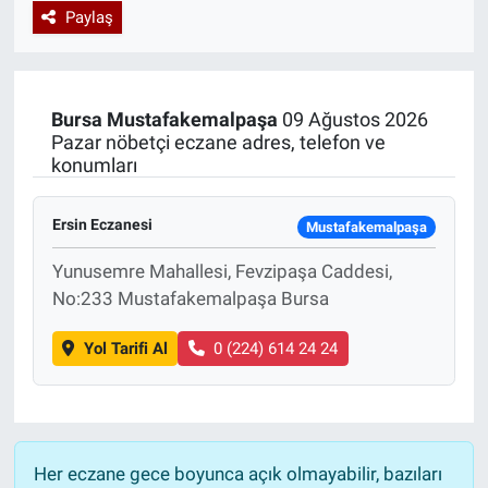
Paylaş
Özel Haberler
Dünya
Haber Arşivi
Yazarlar
Medya
Bursa
Mustafakemalpaşa
09 Ağustos 2026
Pazar nöbetçi eczane adres, telefon ve
Özel Haberler
konumları
Kadın
Ersin Eczanesi
Mustafakemalpaşa
Erişim Bilgileri
Yunusemre Mahallesi, Fevzipaşa Caddesi,
No:233 Mustafakemalpaşa Bursa
Sağlık
Yol Tarifi Al
0 (224) 614 24 24
Teknoloji
Ramazan
Her eczane gece boyunca açık olmayabilir, bazıları