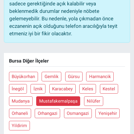
sadece gerektiğinde açık kalabilir veya
beklenmedik durumlar nedeniyle nöbete
gelemeyebilir. Bu nedenle, yola çıkmadan önce
eczanenin açık olduğunu telefon aracılığıyla teyit
etmeniz iyi bir fikir olacaktır.
Bursa Diğer İlçeler
Büyükorhan
Gemlik
Gürsu
Harmancik
İnegöl
İznik
Karacabey
Keles
Kestel
Mudanya
Mustafakemalpaşa
Nilüfer
Orhaneli
Orhangazi
Osmangazi
Yenişehir
Yildirim