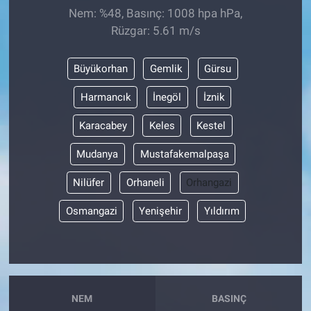
Nem: %48, Basınç: 1008 hpa hPa,
Rüzgar: 5.61 m/s
Büyükorhan
Gemlik
Gürsu
Harmancık
İnegöl
İznik
Karacabey
Keles
Kestel
Mudanya
Mustafakemalpaşa
Nilüfer
Orhaneli
Orhangazi
Osmangazi
Yenişehir
Yıldırım
NEM
BASINÇ