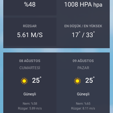
%48
1008 HPA
hpa
RÜZGAR
EN DÜŞÜK / EN YÜKSEK
°
°
5.61 M/S
17
/ 33
08 AĞUSTOS
09 AĞUSTOS
CUMARTESI
PAZAR
°
°
25
25
Güneşli
Güneşli
Nem: %58
Nem: %65
Rüzgar: 5.89 m/s
Rüzgar: 8.11 m/s