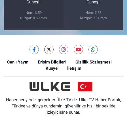
Güneşli
Güneşli
Nem: %59
Nem: %58
Rüzgar: 8.69 m/s
Rüzgar: 9.81 m/s
Canlı Yayın
Erişim Bilgileri
Gizlilik Sözleşmesi
Künye
İletişim
Haber her yerde, gerçekler Ülke TV'de. Ülke TV Haber Portalı,
Türkiye ve dünya gündemini güvenilir ve hızlı bir şekilde
izleyicisine sunar.