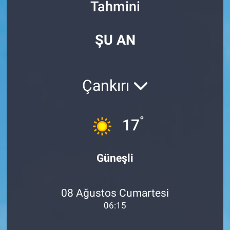
Tahmini
Özel Haberler
Dünya
Haber Arşivi
ŞU AN
Yazarlar
Medya
Özel Haberler
Çankırı
Kadın
°
17
Erişim Bilgileri
Sağlık
Güneşli
Teknoloji
08 Ağustos Cumartesi
Ramazan
06:15