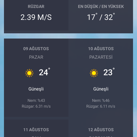
RÜZGAR
EN DÜŞÜK / EN YÜKSEK
°
°
2.39 M/S
17
/ 32
09 AĞUSTOS
10 AĞUSTOS
PAZAR
PAZARTESI
°
°
24
23
Güneşli
Güneşli
Nem: %43
Nem: %46
Rüzgar: 6.31 m/s
Rüzgar: 6.11 m/s
11 AĞUSTOS
12 AĞUSTOS