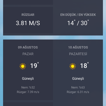
RÜZGAR
EN DÜŞÜK / EN YÜKSEK
°
°
3.81 M/S
14
/ 30
09 AĞUSTOS
10 AĞUSTOS
PAZAR
PAZARTESI
°
°
19
18
Güneşli
Güneşli
Nem: %52
Nem: %63
Rüzgar: 7.39 m/s
Rüzgar: 6.31 m/s