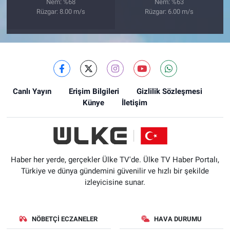
Nem: %68
Nem: %63
Rüzgar: 8.00 m/s
Rüzgar: 6.00 m/s
Canlı Yayın
Erişim Bilgileri
Gizlilik Sözleşmesi
Künye
İletişim
Haber her yerde, gerçekler Ülke TV'de. Ülke TV Haber Portalı,
Türkiye ve dünya gündemini güvenilir ve hızlı bir şekilde
izleyicisine sunar.
NÖBETÇI ECZANELER
HAVA DURUMU