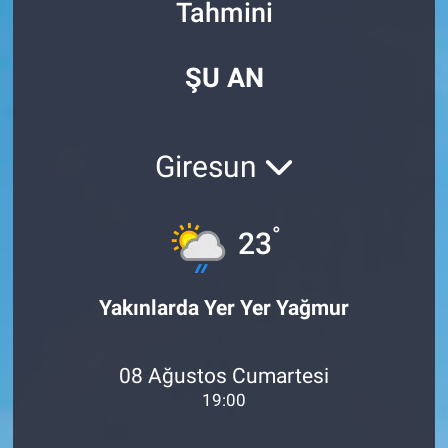
Tahmini
Özel Haberler
Dünya
Haber Arşivi
ŞU AN
Yazarlar
Medya
Özel Haberler
Giresun
Kadın
°
23
Erişim Bilgileri
Sağlık
Yakınlarda Yer Yer Yağmur
Teknoloji
08 Ağustos Cumartesi
Ramazan
19:00