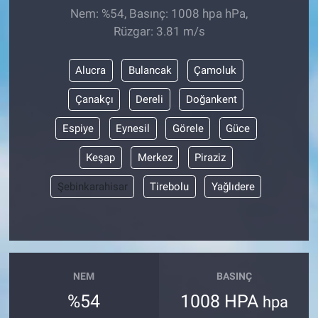
Nem: %54, Basınç: 1008 hpa hPa,
Rüzgar: 3.81 m/s
Alucra
Bulancak
Çamoluk
Çanakçı
Dereli
Doğankent
Espiye
Eynesil
Görele
Güce
Keşap
Merkez
Piraziz
Şebinkarahisar
Tirebolu
Yağlıdere
NEM
BASINÇ
%54
1008 HPA
hpa