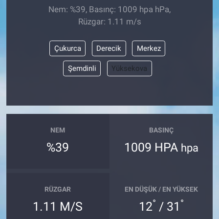
Nem: %39, Basınç: 1009 hpa hPa,
Rüzgar: 1.11 m/s
Çukurca
Derecik
Merkez
Şemdinli
Yüksekova
NEM
BASINÇ
%39
1009 HPA
hpa
RÜZGAR
EN DÜŞÜK / EN YÜKSEK
°
°
1.11 M/S
12
/ 31