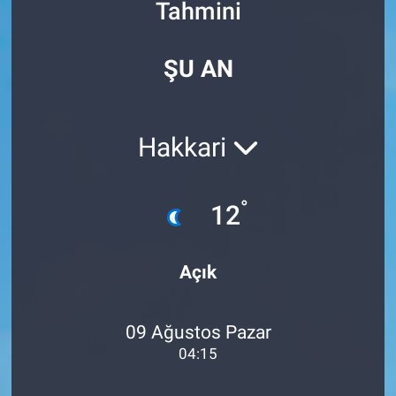
Tahmini
Özel Haberler
Dünya
Haber Arşivi
ŞU AN
Yazarlar
Medya
Özel Haberler
Hakkari
Kadın
°
12
Erişim Bilgileri
Sağlık
Açık
Teknoloji
09 Ağustos Pazar
Ramazan
04:15