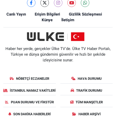
Canlı Yayın
Erişim Bilgileri
Gizlilik Sözleşmesi
Künye
İletişim
Haber her yerde, gerçekler Ülke TV'de. Ülke TV Haber Portalı,
Türkiye ve dünya gündemini güvenilir ve hızlı bir şekilde
izleyicisine sunar.
NÖBETÇI ECZANELER
HAVA DURUMU
İSTANBUL NAMAZ VAKITLERI
TRAFIK DURUMU
PUAN DURUMU VE FIKSTÜR
TÜM MANŞETLER
SON DAKIKA HABERLERI
HABER ARŞIVI