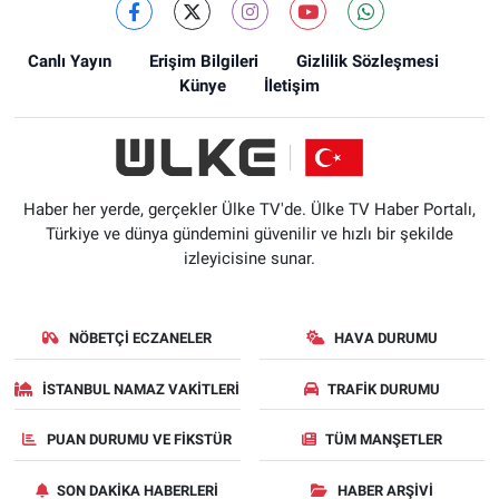
Canlı Yayın
Erişim Bilgileri
Gizlilik Sözleşmesi
Künye
İletişim
Haber her yerde, gerçekler Ülke TV'de. Ülke TV Haber Portalı,
Türkiye ve dünya gündemini güvenilir ve hızlı bir şekilde
izleyicisine sunar.
NÖBETÇI ECZANELER
HAVA DURUMU
İSTANBUL NAMAZ VAKITLERI
TRAFIK DURUMU
PUAN DURUMU VE FIKSTÜR
TÜM MANŞETLER
SON DAKIKA HABERLERI
HABER ARŞIVI