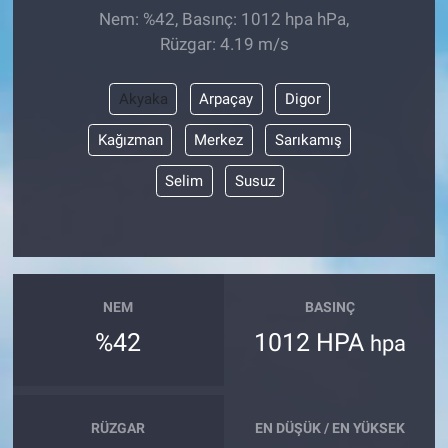
Nem: %42, Basınç: 1012 hpa hPa,
Rüzgar: 4.19 m/s
Akyaka
Arpaçay
Digor
Kağızman
Merkez
Sarıkamış
Selim
Susuz
NEM
BASINÇ
%42
1012 HPA
hpa
RÜZGAR
EN DÜŞÜK / EN YÜKSEK