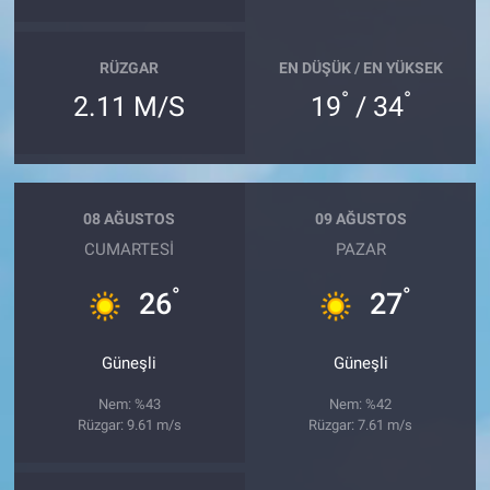
RÜZGAR
EN DÜŞÜK / EN YÜKSEK
°
°
2.11 M/S
19
/ 34
08 AĞUSTOS
09 AĞUSTOS
CUMARTESI
PAZAR
°
°
26
27
Güneşli
Güneşli
Nem: %43
Nem: %42
Rüzgar: 9.61 m/s
Rüzgar: 7.61 m/s