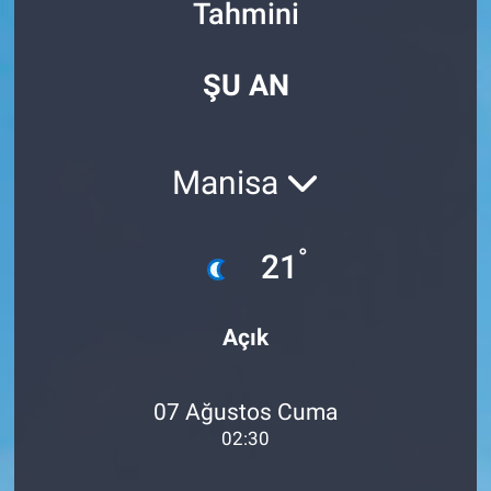
Tahmini
Özel Haberler
Dünya
Haber Arşivi
ŞU AN
Yazarlar
Medya
Özel Haberler
Manisa
Kadın
°
21
Erişim Bilgileri
Sağlık
Açık
Teknoloji
07 Ağustos Cuma
Ramazan
02:30