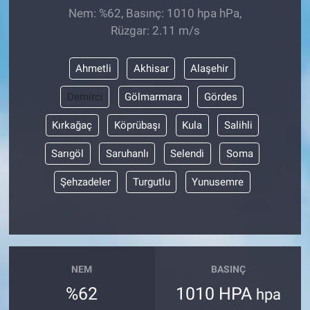
Nem: %62, Basınç: 1010 hpa hPa,
Rüzgar: 2.11 m/s
Ahmetli
Akhisar
Alaşehir
Demirci
Gölmarmara
Gördes
Kırkağaç
Köprübaşı
Kula
Salihli
Sarıgöl
Saruhanlı
Selendi
Soma
Şehzadeler
Turgutlu
Yunusemre
NEM
BASINÇ
%62
1010 HPA
hpa