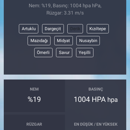
Nem: %19, Basınç: 1004 hpa hPa,
Rüzgar: 3.31 m/s
Artuklu
Dargeçit
Derik
Kızıltepe
Mazıdağı
Midyat
Nusaybin
Ömerli
Savur
Yeşilli
NEM
BASINÇ
%19
1004 HPA
hpa
RÜZGAR
EN DÜŞÜK / EN YÜKSEK