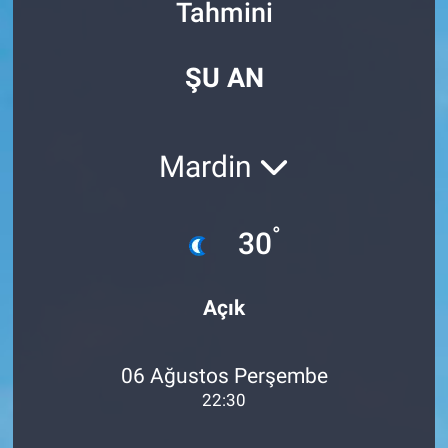
Tahmini
Özel Haberler
Dünya
Haber Arşivi
ŞU AN
Yazarlar
Medya
Özel Haberler
Mardin
Kadın
°
30
Erişim Bilgileri
Sağlık
Açık
Teknoloji
06 Ağustos Perşembe
Ramazan
22:30