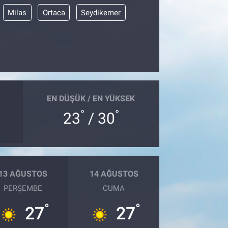
Milas
Ortaca
Seydikemer
EN DÜŞÜK / EN YÜKSEK
°
°
23
/ 30
13 AĞUSTOS
14 AĞUSTOS
PERŞEMBE
CUMA
°
°
27
27