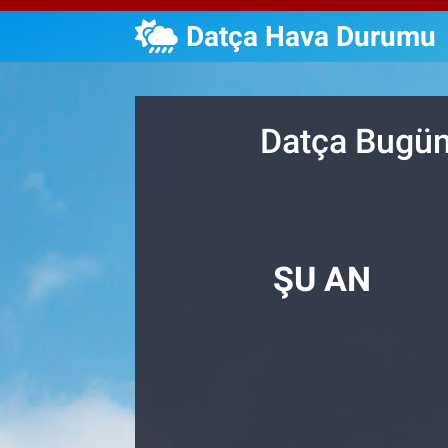
Datça Hava Durumu
Özel Haberler
Dünya
Haber Arşivi
Yazarlar
Medya
Datça Bugün
Özel Haberler
Kadın
Erişim Bilgileri
ŞU AN
Sağlık
Teknoloji
Ramazan