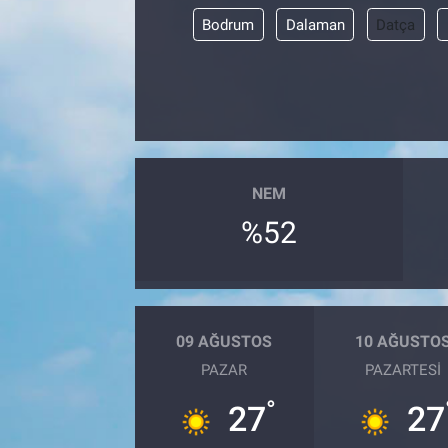
Bodrum
Dalaman
Datça
NEM
%52
09 AĞUSTOS
10 AĞUSTO
PAZAR
PAZARTESI
°
27
27