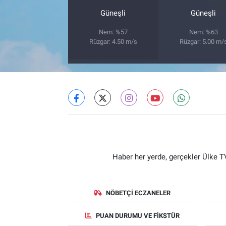
Güneşli
Güneşli
Nem: %57
Nem: %63
Rüzgar: 4.50 m/s
Rüzgar: 5.00 m/
Haber her yerde, gerçekler Ülke TV
NÖBETÇI ECZANELER
PUAN DURUMU VE FIKSTÜR