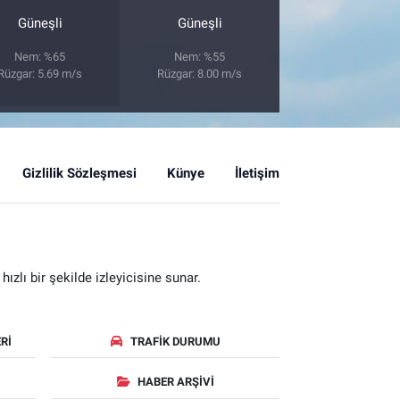
Güneşli
Güneşli
Nem: %65
Nem: %55
Rüzgar: 5.69 m/s
Rüzgar: 8.00 m/s
Gizlilik Sözleşmesi
Künye
İletişim
zlı bir şekilde izleyicisine sunar.
RI
TRAFIK DURUMU
HABER ARŞIVI