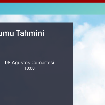
811
%0.38
M ALTIN
.55
%0.03
T100
79
%-14
rumu Tahmini
08 Ağustos Cumartesi
13:00