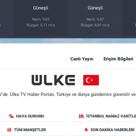
Güneşli
Güneşli
Nem: %65
Nem: %67
s
Rüzgar: 5.11 m/s
Rüzgar: 4.81 m/s
Canlı Yayın
Erişim Bilgileri
'de. Ülke TV Haber Portalı, Türkiye ve dünya gündemini güvenilir ve hı
HAVA DURUMU
İSTANBUL NAMAZ VAKITLE
TÜM MANŞETLER
SON DAKIKA HABERLERI