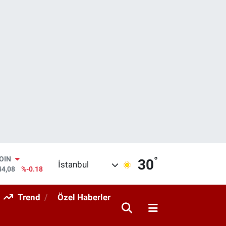
°
COIN
30
İstanbul
44,08
%-0.18
AR
436
%0.18
Trend
Özel Haberler
O
510
%0.32
RLİN