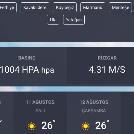
Fethiye
Kavaklıdere
Köyceğiz
Marmaris
Menteşe
Ula
Yatağan
BASINÇ
RÜZGAR
1004 HPA
4.31 M/S
hpa
S
11 AĞUSTOS
12 AĞUSTOS
SALI
ÇARŞAMBA
°
°
°
26
26