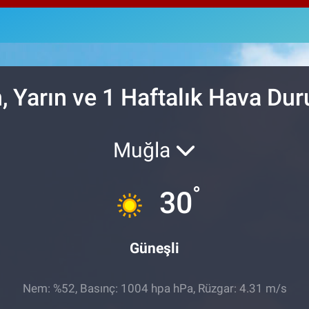
64,4
GRA
6660
BİS
13.7
, Yarın ve 1 Haftalık Hava Du
Muğla
°
30
Güneşli
Nem: %52, Basınç: 1004 hpa hPa, Rüzgar: 4.31 m/s