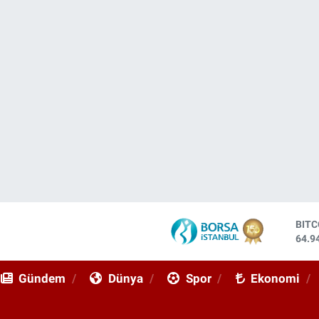
BIT
64.9
DOL
47,7
Gündem
Dünya
Spor
Ekonomi
EUR
55,2
STE