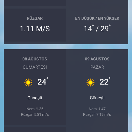
RÜZGAR
EN DÜŞÜK / EN YÜKSEK
°
°
1.11 M/S
14
/ 29
08 AĞUSTOS
09 AĞUSTOS
CUMARTESI
PAZAR
°
°
24
22
Güneşli
Güneşli
Nem: %35
Nem: %47
Rüzgar: 5.81 m/s
Rüzgar: 7.19 m/s