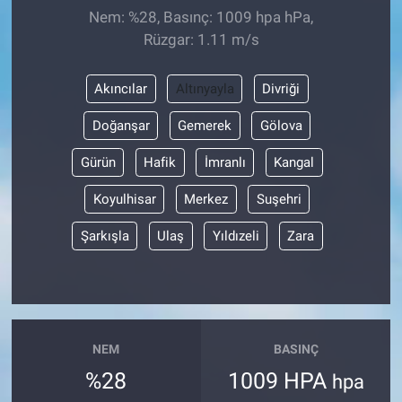
Nem: %28, Basınç: 1009 hpa hPa,
Rüzgar: 1.11 m/s
Akıncılar
Altınyayla
Divriği
Doğanşar
Gemerek
Gölova
Gürün
Hafik
İmranlı
Kangal
Koyulhisar
Merkez
Suşehri
Şarkışla
Ulaş
Yıldızeli
Zara
NEM
BASINÇ
%28
1009 HPA
hpa