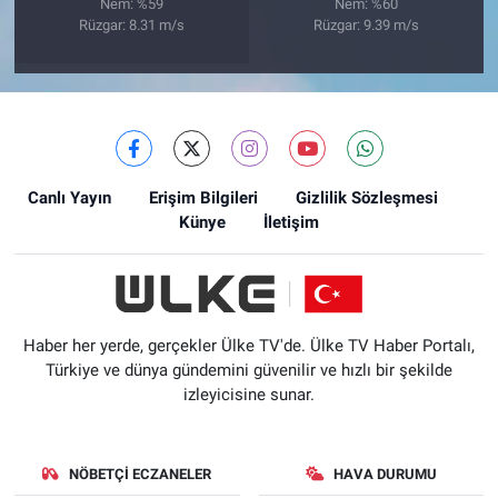
Nem: %59
Nem: %60
Rüzgar: 8.31 m/s
Rüzgar: 9.39 m/s
Canlı Yayın
Erişim Bilgileri
Gizlilik Sözleşmesi
Künye
İletişim
Haber her yerde, gerçekler Ülke TV'de. Ülke TV Haber Portalı,
Türkiye ve dünya gündemini güvenilir ve hızlı bir şekilde
izleyicisine sunar.
NÖBETÇI ECZANELER
HAVA DURUMU