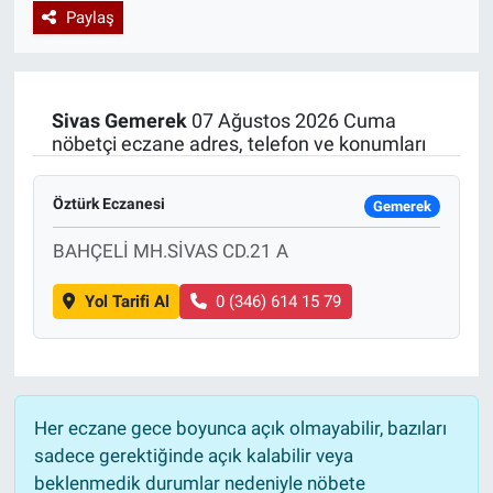
Paylaş
Özel Haberler
Dünya
Haber Arşivi
Yazarlar
Medya
Sivas
Gemerek
07 Ağustos 2026 Cuma
nöbetçi eczane adres, telefon ve konumları
Özel Haberler
Öztürk Eczanesi
Kadın
Gemerek
BAHÇELİ MH.SİVAS CD.21 A
Erişim Bilgileri
Yol Tarifi Al
0 (346) 614 15 79
Sağlık
Teknoloji
Her eczane gece boyunca açık olmayabilir, bazıları
Ramazan
sadece gerektiğinde açık kalabilir veya
beklenmedik durumlar nedeniyle nöbete