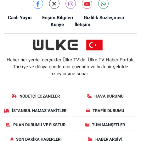
Canlı Yayın
Erişim Bilgileri
Gizlilik Sözleşmesi
Künye
İletişim
Haber her yerde, gerçekler Ülke TV'de. Ülke TV Haber Portalı,
Türkiye ve dünya gündemini güvenilir ve hızlı bir şekilde
izleyicisine sunar.
NÖBETÇI ECZANELER
HAVA DURUMU
İSTANBUL NAMAZ VAKITLERI
TRAFIK DURUMU
PUAN DURUMU VE FIKSTÜR
TÜM MANŞETLER
SON DAKIKA HABERLERI
HABER ARŞIVI