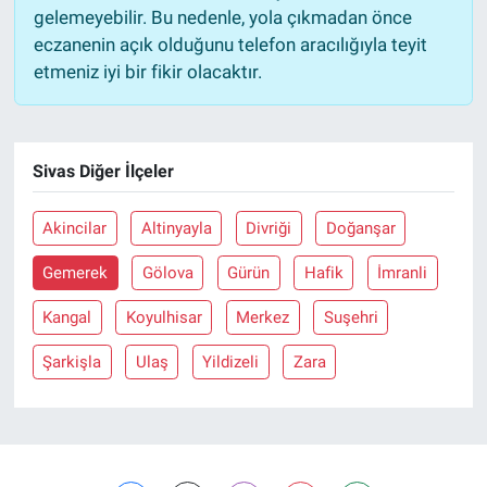
gelemeyebilir. Bu nedenle, yola çıkmadan önce
eczanenin açık olduğunu telefon aracılığıyla teyit
etmeniz iyi bir fikir olacaktır.
Sivas Diğer İlçeler
Akincilar
Altinyayla
Divriği
Doğanşar
Gemerek
Gölova
Gürün
Hafik
İmranli
Kangal
Koyulhisar
Merkez
Suşehri
Şarkişla
Ulaş
Yildizeli
Zara